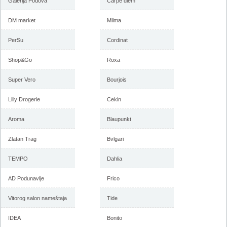
Galerija Podova
2018
Carpe diem
februar 2018
DM market
Milma
PerSu
-istekla akcija-
Cordinat
-istekla akcija-
Shop&Go
Roxa
Super Vero
Bourjois
Lilly Drogerie
Cekin
Aroma
Blaupunkt
Zlatan Trag
Bvlgari
Forma Ideale akcija, katalog
Forma Ideale akcija
januar 2018
nameštaja, katalog 7-31.
TEMPO
Dahlia
decembar 2017
AD Podunavlje
Frico
Vitorog salon nameštaja
Tide
-istekla akcija-
-istekla akcija-
IDEA
Bonito