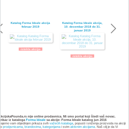
Katalog Forma Ideale akcija
Katalog Forma Ideale akcija,
februar 2019
10. decembar 2018 do 31.
januar 2019
-istekla akcija-
-istekla akcija-
Katalog Forma Ideale
Katalog Forma Ideale akcija
namestaja, akcija 6. novembar
oktobar 2018
AkcijskaPounda.rs nije online prodavnica. Mi smo portal koji štedi vaš novac.
Prikaz iz kataloga
do 9. decembar 2018
Forma Ideale
sa akcije: Forma Ideale katalog jun 2016
ajemo vam objedinjen prikaza svih
važećih kataloga
, popusti i sniženja proizvoda na akciji
po
prodavnicama
,
brandovima
,
kategorijama
i svim
aktivnim akcijama
. Naš cilj je da Vi