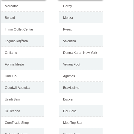
Mercator
Corny
Bonatti
Monza
Immo Outlet Centar
Pyrex
Forma Ideale katalog
Forma Ideale akcija, katalog
Laguna knjižara
Valentina
namestaja maj 2018
april 2018
Oriflame
Donna Karan New York
Forma Ideale
Velnea Foot
-istekla akcija-
-istekla akcija-
Dudi Co
Agrimes
Goodwill Apoteka
Bravissimo
Uradi Sam
Boxxer
Dr Techno
Del Gallo
ComTrade Shop
Mop Top Star
Forma Ideale katalog mart
Forma Ideale akcija, katalog