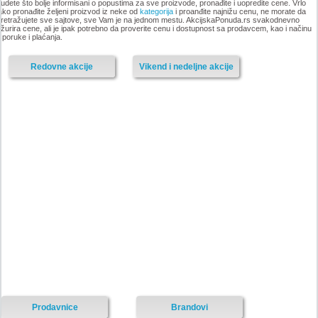
udete što bolje informisani o popustima za sve proizvode, pronađite i uopredite cene. Vrlo
ako pronađite željeni proizvod iz neke od
kategorija
i proanđite najnižu cenu, ne morate da
retražujete sve sajtove, sve Vam je na jednom mestu. AkcijskaPonuda.rs svakodnevno
-istekla akcija-
žurira cene, ali je ipak potrebno da proverite cenu i dostupnost sa prodavcem, kao i načinu
sporuke i plaćanja.
-istekla akcija-
Redovne akcije
Vikend i nedeljne akcije
Nije pronadjena lokacija kataloga.
Forma Ideale katalog akcija
Forma Ideale katalog akcija jul
avgust 2018
2018
-istekla akcija-
-istekla akcija-
Prodavnice
Brandovi