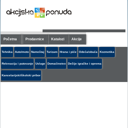
Početna
Prodavnice
Katalozi
Akcije
Tehnika
Auto/moto
Nameštaj
Turizam
Hrana i piće
Odeća/obuća
Kozmetika
Rekreacija i putovanje
Usluge
Domaćinstvo
Dečije igračke i oprema
Kancelarijski/školski pribor