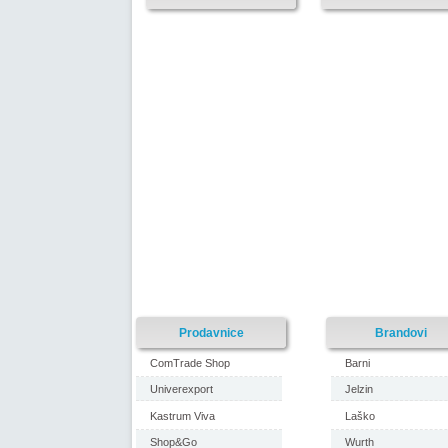
Prodavnice
Brandovi
ComTrade Shop
Barni
Univerexport
Jelzin
Kastrum Viva
Laško
Shop&Go
Wurth