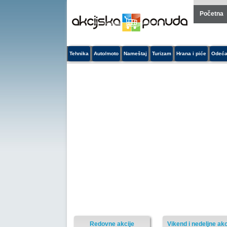
Početna
Tehnika
Auto/moto
Nameštaj
Turizam
Hrana i piće
Odeća
Redovne akcije
Vikend i nedeljne akc