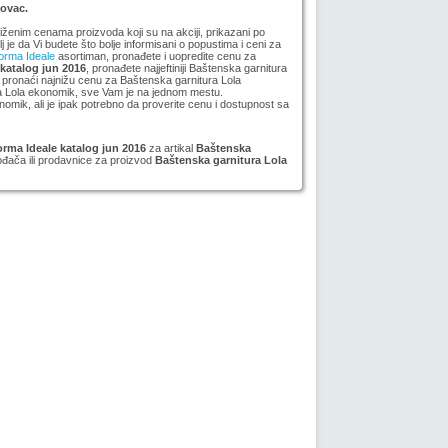
novac.
niženim cenama proizvoda koji su na akciji, prikazani po
lj je da Vi budete što bolje informisani o popustima i ceni za
orma Ideale
asortiman, pronađete i uopredite cenu za
katalog jun 2016
, pronađete najjeftiniji Baštenska garnitura
i pronaći najnižu cenu za Baštenska garnitura Lola
ra Lola ekonomik, sve Vam je na jednom mestu.
ik, ali je ipak potrebno da proverite cenu i dostupnost sa
rma Ideale katalog jun 2016
za artikal
Baštenska
ođača ili prodavnice za proizvod
Baštenska garnitura Lola