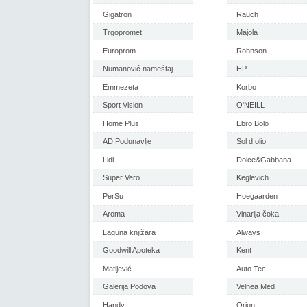
Gigatron
Rauch
Trgopromet
Majola
Europrom
Rohnson
Numanović nameštaj
HP
Emmezeta
Korbo
Sport Vision
O'NEILL
Home Plus
Ebro Bolo
AD Podunavlje
Sol d olio
Lidl
Dolce&Gabbana
Super Vero
Keglevich
PerSu
Hoegaarden
Aroma
Vinarija čoka
Laguna knjižara
Always
Goodwill Apoteka
Kent
Matijević
Auto Tec
Galerija Podova
Velnea Med
Handy
Orion