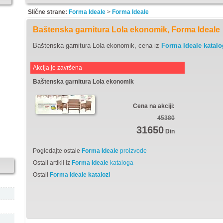
Slične strane:
Forma Ideale
>
Forma Ideale
Baštenska garnitura Lola ekonomik, Forma Ideale
Baštenska garnitura Lola ekonomik, cena iz
Forma Ideale katalo
Akcija je završena
Baštenska garnitura Lola ekonomik
Cena na akciji:
45380
31650
Din
Pogledajte ostale
Forma Ideale
proizvode
Ostali artikli iz
Forma Ideale
kataloga
Ostali
Forma Ideale katalozi