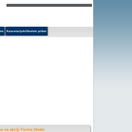
ema
Kancelarijski/školski pribor
a na akciji Forma Ideale