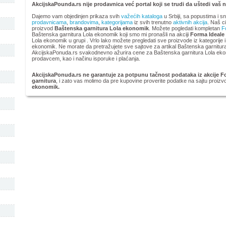
AkcijskaPounda.rs nije prodavnica već portal koji se trudi da uštedi vaš 
Dajemo vam objedinjen prikaza svih
važećih kataloga
u Srbiji, sa popustima i s
prodavnicama
,
brandovima
,
kategorijama
iz svih trenutno
aktivnih akcija
. Naš ci
proizvod
Baštenska garnitura Lola ekonomik
. Možete pogledati kompletan
F
Baštenska garnitura Lola ekonomik koji smo mi pronašli na akciji
Forma Ideale 
Lola ekonomik u grupi . Vrlo lako možete pregledati sve proizvode iz kategorije
ekonomik. Ne morate da pretražujete sve sajtove za artikal Baštenska garnitu
AkcijskaPonuda.rs svakodnevno ažurira cene za Baštenska garnitura Lola ekonom
prodavcem, kao i načinu isporuke i plaćanja.
AkcijskaPonuda.rs ne garantuje za potpunu tačnost podataka iz akcije Fo
garnitura
, i zato vas molimo da pre kupovine proverite podatke na sajtu proizv
ekonomik.