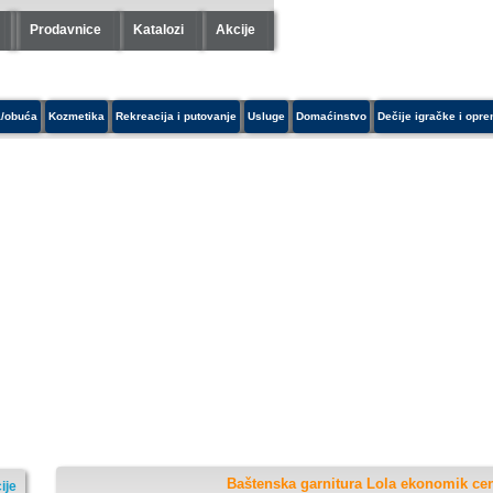
Prodavnice
Katalozi
Akcije
/obuća
Kozmetika
Rekreacija i putovanje
Usluge
Domaćinstvo
Dečije igračke i opr
Baštenska garnitura Lola ekonomik cen
ije