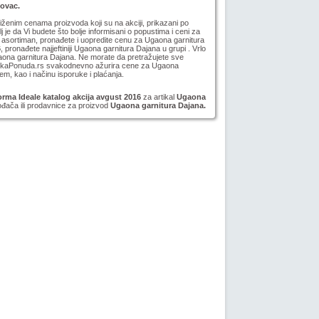
novac.
niženim cenama proizvoda koji su na akciji, prikazani po
lj je da Vi budete što bolje informisani o popustima i ceni za
asortiman, pronađete i uopredite cenu za Ugaona garnitura
6
, pronađete najjeftiniji Ugaona garnitura Dajana u grupi . Vrlo
aona garnitura Dajana. Ne morate da pretražujete sve
ijskaPonuda.rs svakodnevno ažurira cene za Ugaona
em, kao i načinu isporuke i plaćanja.
rma Ideale katalog akcija avgust 2016
za artikal
Ugaona
ođača ili prodavnice za proizvod
Ugaona garnitura Dajana.