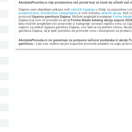
AkcijskaPounda.rs nije prodavnica već portal koji se trudi da uštedi vaš 
Dajemo vam objedinjen prikaza svih
važećih kataloga
u Srbiji, sa popustima i s
prodavnicama
,
brandovima
,
kategorijama
iz svih trenutno
aktivnih akcija
. Naš ci
proizvod
Ugaona garnitura Dajana
. Možete pogledati kompletan
Forma Ideale
Dajana koji smo mi pronašli na akciji
Forma Ideale katalog akcija avgust 201
lako možete pregledati sve proizvode iz kategorije
i pronaći najnižu cenu za Ug
sajtove za artikal Ugaona garnitura Dajana, sve Vam je na jednom mestu. Akc
garnitura Dajana, ali je ipak potrebno da proverite cenu i dostupnost sa prodavc
AkcijskaPonuda.rs ne garantuje za potpunu tačnost podataka iz akcije Fo
garnitura
, i zato vas molimo da pre kupovine proverite podatke na sajtu proizv