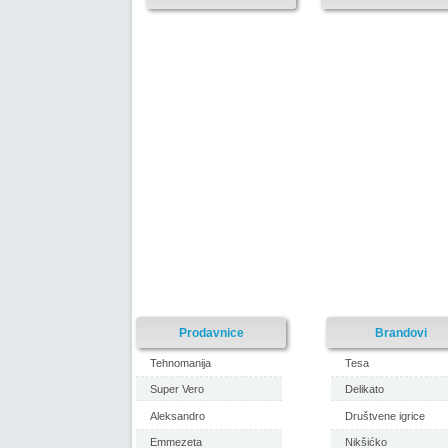
Prodavnice
Brandovi
Tehnomanija
Tesa
Super Vero
Delikato
Aleksandro
Društvene igrice
Emmezeta
Nikšićko