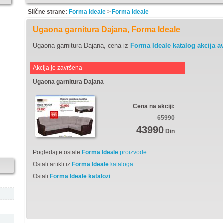
Slične strane:
Forma Ideale
>
Forma Ideale
Ugaona garnitura Dajana, Forma Ideale
Ugaona garnitura Dajana, cena iz
Forma Ideale katalog akcija a
Akcija je završena
Ugaona garnitura Dajana
Cena na akciji:
65990
43990
Din
Pogledajte ostale
Forma Ideale
proizvode
Ostali artikli iz
Forma Ideale
kataloga
Ostali
Forma Ideale katalozi