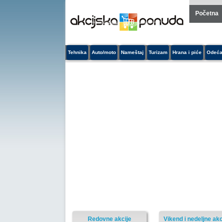
Početna
Tehnika
Auto/moto
Nameštaj
Turizam
Hrana i piće
Odeća
Redovne akcije
Vikend i nedeljne akc