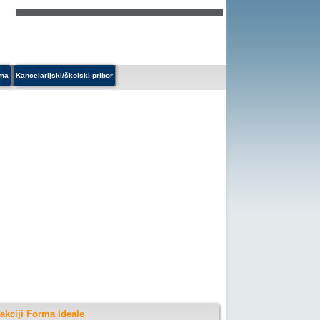
ema
Kancelarijski/školski pribor
akciji Forma Ideale