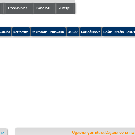
Prodavnice
Katalozi
Akcije
/obuća
Kozmetika
Rekreacija i putovanje
Usluge
Domaćinstvo
Dečije igračke i opr
Ugaona garnitura Dajana cena na 
ije