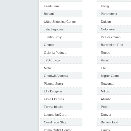
Uradi Sam
Konig
Bonatti
Paradontax
Ušće Shopping Center
Dulgon
Jela Jagodina
Cotoneve
Jumbo Srbija
Dr Beckmann
Gomex
Baronniere Red
Galerija Podova
Roces
JYSK d.o.o
Vanish
Matis
Elle
Goodwill Apoteka
Miglior Gatto
Planeta Sport
Rowenta
Lilly Drogerie
Milford
Flora Ekspres
Atlantic
Forma Ideale
Police
Laguna knjižara
Denver
ComTrade Shop
Benlian food
Immo Outlet Centar
Hauck