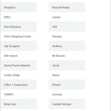
Shop&Go
Russell Hobbs
IDEA
Lamax
Flora Ekspres
VAX
Ušće Shopping Center
Havana
Lilly Drogerie
Amfissa
DM market
Mr Muscle
Senta Promet Marketi
Jermi
Jumbo Srbija
Razer
Office 1 Superstore
Ehoton
TEMPO
Gorenje
Aman doo
Captain Morgan