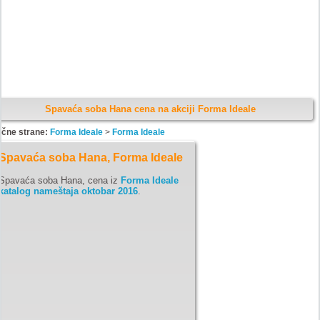
Spavaća soba Hana cena na akciji Forma Ideale
ične strane:
Forma Ideale
>
Forma Ideale
Spavaća soba Hana, Forma Ideale
Spavaća soba Hana, cena iz
Forma Ideale
katalog nameštaja oktobar 2016
.