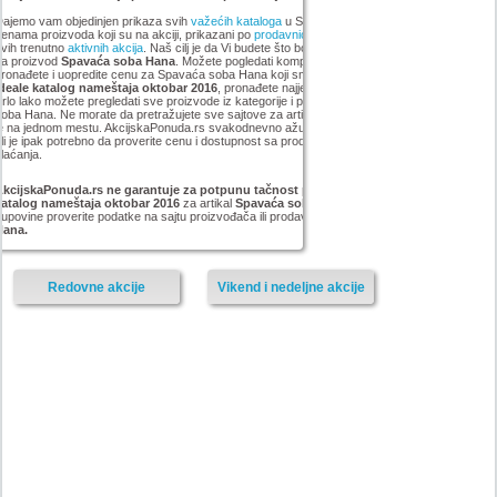
ajemo vam objedinjen prikaza svih
važećih kataloga
u Srbiji, sa popustima i sniženim
enama proizvoda koji su na akciji, prikazani po
prodavnicama
,
brandovima
,
kategorijama
iz
vih trenutno
aktivnih akcija
. Naš cilj je da Vi budete što bolje informisani o popustima i ceni
za proizvod
Spavaća soba Hana
. Možete pogledati kompletan
Forma Ideale
asortiman,
ronađete i uopredite cenu za Spavaća soba Hana koji smo mi pronašli na akciji
Forma
Ideale katalog nameštaja oktobar 2016
, pronađete najjeftiniji Spavaća soba Hana u grupi .
rlo lako možete pregledati sve proizvode iz kategorije
i pronaći najnižu cenu za Spavaća
oba Hana. Ne morate da pretražujete sve sajtove za artikal Spavaća soba Hana, sve Vam
je na jednom mestu. AkcijskaPonuda.rs svakodnevno ažurira cene za Spavaća soba Hana,
li je ipak potrebno da proverite cenu i dostupnost sa prodavcem, kao i načinu isporuke i
laćanja.
AkcijskaPonuda.rs ne garantuje za potpunu tačnost podataka iz akcije Forma Ideale
katalog nameštaja oktobar 2016
za artikal
Spavaća soba Hana
, i zato vas molimo da pre
upovine proverite podatke na sajtu proizvođača ili prodavnice za proizvod
Spavaća soba
Hana.
Redovne akcije
Vikend i nedeljne akcije