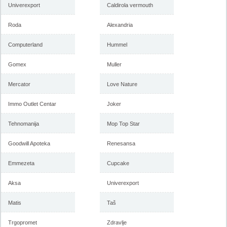
Univerexport
Caldirola vermouth
Roda
Alexandria
Computerland
Hummel
Gomex
Muller
Mercator
Love Nature
Immo Outlet Centar
Joker
Tehnomanija
Mop Top Star
Goodwill Apoteka
Renesansa
Emmezeta
Cupcake
Aksa
Univerexport
Matis
Taš
Trgopromet
Zdravlje