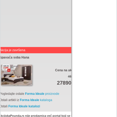
Akcija je završena
Spavaća soba Hana
Cena na akciji:
46610
27890
Din
Pogledajte ostale
Forma Ideale
proizvode
Ostali artikli iz
Forma Ideale
kataloga
Ostali
Forma Ideale katalozi
kcijskaPounda.rs nije prodavnica već portal koji se trudi da uštedi vaš novac.