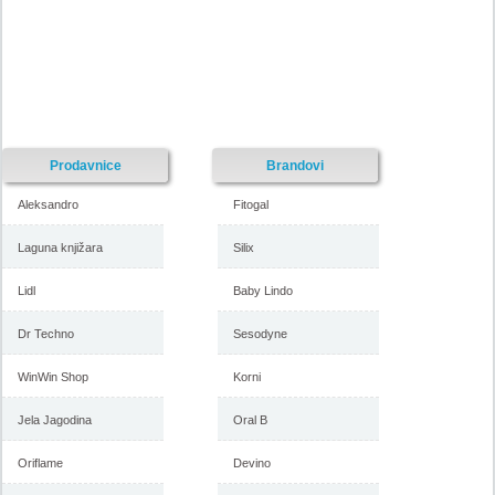
Prodavnice
Brandovi
Aleksandro
Fitogal
Laguna knjižara
Silix
Lidl
Baby Lindo
Dr Techno
Sesodyne
WinWin Shop
Korni
Jela Jagodina
Oral B
Oriflame
Devino