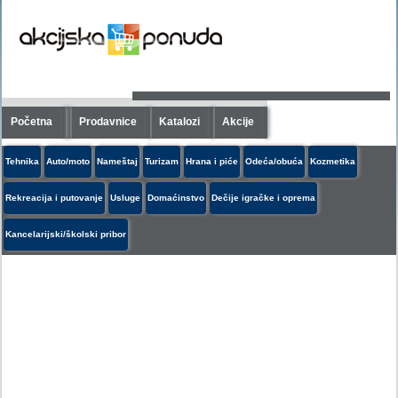
Početna
Prodavnice
Katalozi
Akcije
Tehnika
Auto/moto
Nameštaj
Turizam
Hrana i piće
Odeća/obuća
Kozmetika
Rekreacija i putovanje
Usluge
Domaćinstvo
Dečije igračke i oprema
Kancelarijski/školski pribor