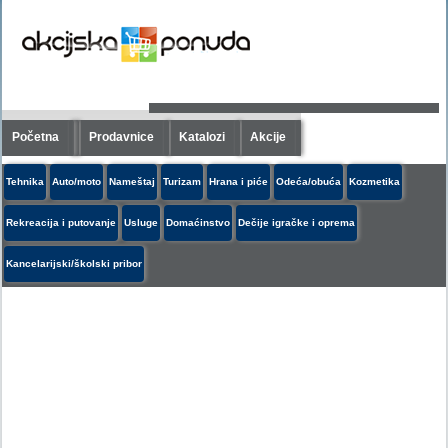
Početna
Prodavnice
Katalozi
Akcije
Tehnika
Auto/moto
Nameštaj
Turizam
Hrana i piće
Odeća/obuća
Kozmetika
Rekreacija i putovanje
Usluge
Domaćinstvo
Dečije igračke i oprema
Kancelarijski/školski pribor