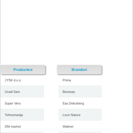
Nije pronadjena lokacija kataloga.
Forma Ideale katalog akcija
Forma Ideale katalog akcija jul
avgust 2018
2018
-istekla akcija-
-istekla akcija-
Prodavnice
Brandovi
JYSK d.o.o
Prima
Uradi Sam
Bestway
Super Vero
Eau Delceberg
Forma Ideale katalog
Forma Ideale akcija, katalog
namestaja maj 2018
april 2018
Tehnomanija
Love Nature
DM market
Walmer