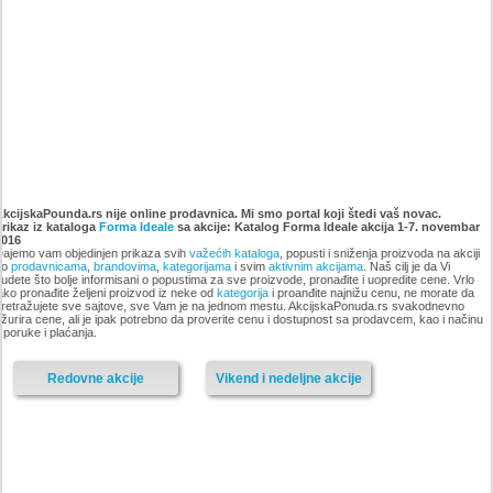
Katalog Forma Ideale
Katalog Forma Ideale akcija
namestaja, akcija 6. novembar
oktobar 2018
AkcijskaPounda.rs nije online prodavnica. Mi smo portal koji štedi vaš novac.
Prikaz iz kataloga
do 9. decembar 2018
Forma Ideale
sa akcije: Katalog Forma Ideale akcija 1-7. novembar
2016
ajemo vam objedinjen prikaza svih
važećih kataloga
, popusti i sniženja proizvoda na akciji
po
prodavnicama
,
brandovima
,
kategorijama
i svim
aktivnim akcijama
. Naš cilj je da Vi
udete što bolje informisani o popustima za sve proizvode, pronađite i uopredite cene. Vrlo
ako pronađite željeni proizvod iz neke od
kategorija
i proanđite najnižu cenu, ne morate da
-istekla akcija-
retražujete sve sajtove, sve Vam je na jednom mestu. AkcijskaPonuda.rs svakodnevno
žurira cene, ali je ipak potrebno da proverite cenu i dostupnost sa prodavcem, kao i načinu
-istekla akcija-
sporuke i plaćanja.
Redovne akcije
Vikend i nedeljne akcije