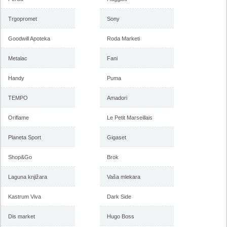
Trgopromet
Sony
-istekla akcija-
Goodwill Apoteka
Roda Marketi
Forma Ideale akcija, katalog
Forma Ideale akcija
januar 2018
nameštaja, katalog 7-31.
decembar 2017
Metalac
Fani
Handy
Puma
-istekla akcija-
-istekla akcija-
TEMPO
Amadori
Oriflame
Le Petit Marseillais
Planeta Sport
Gigaset
Shop&Go
Brok
Laguna knjižara
Vaša mlekara
Kastrum Viva
Dark Side
Forma Ideale katalog
Forma Ideale jesenja ponuda
nameštaja, akcija 7. novembar
1-6. novembar 2017
do 6. decembar 2017
Dis market
Hugo Boss