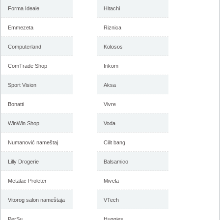
-istekla akcija-
Forma Ideale
Hitachi
Emmezeta
Riznica
Computerland
Kolosos
ComTrade Shop
Irikom
Sport Vision
Aksa
-istekla akcija-
Bonatti
Vivre
Forma Ideale katalog mart
Forma Ideale akcija, katalog
2018
februar 2018
WinWin Shop
Voda
Numanović nameštaj
Cilit bang
Lilly Drogerie
Balsamico
-istekla akcija-
Metalac Proleter
Mivela
Vitorog salon nameštaja
VTech
PerSu
Huggies