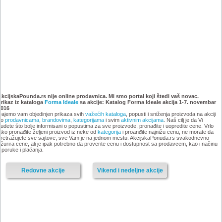
Katalog Forma Ideale
Katalog Forma Ideale akcija
namestaja, akcija 6. novembar
oktobar 2018
AkcijskaPounda.rs nije online prodavnica. Mi smo portal koji štedi vaš novac.
Prikaz iz kataloga
do 9. decembar 2018
Forma Ideale
sa akcije: Katalog Forma Ideale akcija 1-7. novembar
2016
ajemo vam objedinjen prikaza svih
važećih kataloga
, popusti i sniženja proizvoda na akciji
po
prodavnicama
,
brandovima
,
kategorijama
i svim
aktivnim akcijama
. Naš cilj je da Vi
udete što bolje informisani o popustima za sve proizvode, pronađite i uopredite cene. Vrlo
ako pronađite željeni proizvod iz neke od
kategorija
i proanđite najnižu cenu, ne morate da
-istekla akcija-
retražujete sve sajtove, sve Vam je na jednom mestu. AkcijskaPonuda.rs svakodnevno
žurira cene, ali je ipak potrebno da proverite cenu i dostupnost sa prodavcem, kao i načinu
-istekla akcija-
sporuke i plaćanja.
Redovne akcije
Vikend i nedeljne akcije