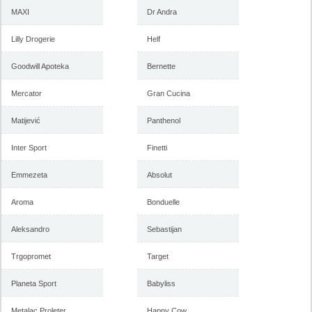
-istekla akcija-
MAXI
Dr Andra
-istekla akcija-
Lilly Drogerie
Helf
Goodwill Apoteka
Bernette
Mercator
Gran Cucina
Matijević
Panthenol
Inter Sport
Finetti
Forma Ideale katalog mart
Forma Ideale akcija, katalog
2018
februar 2018
Emmezeta
Absolut
Aroma
Bonduelle
-istekla akcija-
Aleksandro
Sebastijan
-istekla akcija-
Trgopromet
Target
Planeta Sport
Babyliss
Metalac Proleter
Happy Cow