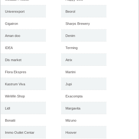
Univerexport
Beorol
Gigatron
Sharps Brewery
Forma Ideale akcija, katalog
Forma Ideale akcija
januar 2018
nameštaja, katalog 7-31.
decembar 2017
Aman doo
Denim
IDEA
Terming
-istekla akcija-
-istekla akcija-
Dis market
Atrix
Flora Ekspres
Martini
Kastrum Viva
Jupi
WinWin Shop
Exacompta
Lidl
Margavita
Bonatti
Mizuno
Forma Ideale katalog
Forma Ideale jesenja ponuda
nameštaja, akcija 7. novembar
1-6. novembar 2017
do 6. decembar 2017
Immo Outlet Centar
Hoover