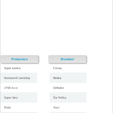
Nije pronadjena lokacija kataloga.
Forma Ideale katalog akcija
Forma Ideale katalog akcija jul
avgust 2018
2018
-istekla akcija-
-istekla akcija-
Prodavnice
Brandovi
Super kartica
Fornax
Numanović nameštaj
Biotika
JYSK d.o.o
Delhalze
Forma Ideale katalog
Forma Ideale akcija, katalog
namestaja maj 2018
april 2018
Super Vero
Žar Pečka
Roda
Yuco