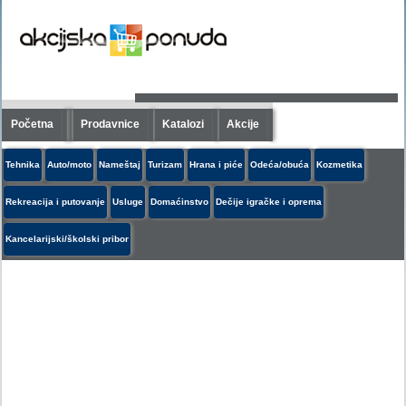
Početna
Prodavnice
Katalozi
Akcije
Tehnika
Auto/moto
Nameštaj
Turizam
Hrana i piće
Odeća/obuća
Kozmetika
Rekreacija i putovanje
Usluge
Domaćinstvo
Dečije igračke i oprema
Kancelarijski/školski pribor