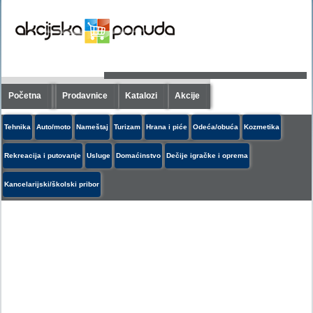
Početna
Prodavnice
Katalozi
Akcije
Tehnika
Auto/moto
Nameštaj
Turizam
Hrana i piće
Odeća/obuća
Kozmetika
Rekreacija i putovanje
Usluge
Domaćinstvo
Dečije igračke i oprema
Kancelarijski/školski pribor