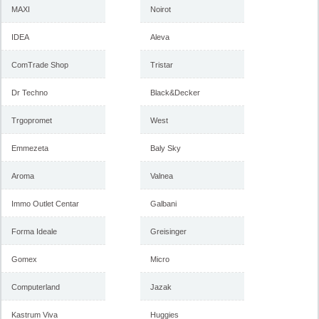
2018
februar 2018
MAXI
Noirot
IDEA
Aleva
-istekla akcija-
ComTrade Shop
Tristar
-istekla akcija-
Dr Techno
Black&Decker
Trgopromet
West
Emmezeta
Baly Sky
Aroma
Valnea
Immo Outlet Centar
Galbani
Forma Ideale akcija, katalog
Forma Ideale akcija
januar 2018
nameštaja, katalog 7-31.
decembar 2017
Forma Ideale
Greisinger
Gomex
Micro
-istekla akcija-
-istekla akcija-
Computerland
Jazak
Kastrum Viva
Huggies