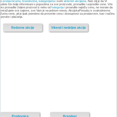
po
prodavnicama
,
brandovima
,
kategorijama
i svim
aktivnim akcijama
. Naš cilj je da Vi
udete što bolje informisani o popustima za sve proizvode, pronađite i uopredite cene. Vrlo
ako pronađite željeni proizvod iz neke od
kategorija
i proanđite najnižu cenu, ne morate da
-istekla akcija-
retražujete sve sajtove, sve Vam je na jednom mestu. AkcijskaPonuda.rs svakodnevno
žurira cene, ali je ipak potrebno da proverite cenu i dostupnost sa prodavcem, kao i načinu
-istekla akcija-
sporuke i plaćanja.
Redovne akcije
Vikend i nedeljne akcije
Nije pronadjena lokacija kataloga.
Forma Ideale katalog akcija
Forma Ideale katalog akcija jul
avgust 2018
2018
-istekla akcija-
-istekla akcija-
Prodavnice
Brandovi