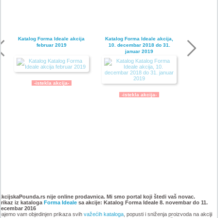
Katalog Forma Ideale akcija
Katalog Forma Ideale akcija,
februar 2019
10. decembar 2018 do 31.
januar 2019
-istekla akcija-
-istekla akcija-
Katalog Forma Ideale
Katalog Forma Ideale akcija
namestaja, akcija 6. novembar
oktobar 2018
AkcijskaPounda.rs nije online prodavnica. Mi smo portal koji štedi vaš novac.
Prikaz iz kataloga
do 9. decembar 2018
Forma Ideale
sa akcije: Katalog Forma Ideale 8. novembar do 11.
decembar 2016
ajemo vam objedinjen prikaza svih
važećih kataloga
, popusti i sniženja proizvoda na akciji