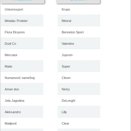
Univerexport
Krups
Metalac Proleter
Mistral
Flora Ekspres
Benneton Sport
Forma Ideale katalog
Forma Ideale akcija, katalog
namestaja maj 2018
april 2018
Dudi Co
Valentins
Mercator
Juprom
-istekla akcija-
Matis
Super
-istekla akcija-
Numanović nameštaj
Cliven
Aman doo
Nicky
Jela Jagodina
DeLonghi
Aleksandro
Lilly
Matijević
Clear
Forma Ideale katalog mart
Forma Ideale akcija, katalog