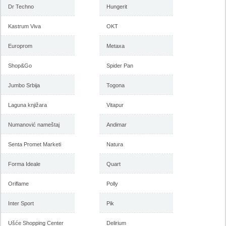
2018
februar 2018
Dr Techno
Hungerit
Kastrum Viva
OKT
-istekla akcija-
Europrom
Metaxa
-istekla akcija-
Shop&Go
Spider Pan
Jumbo Srbija
Togona
Laguna knjižara
Vitapur
Numanović nameštaj
Andimar
Senta Promet Marketi
Natura
Forma Ideale akcija, katalog
Forma Ideale akcija
januar 2018
nameštaja, katalog 7-31.
decembar 2017
Forma Ideale
Quart
Oriflame
Polly
-istekla akcija-
-istekla akcija-
Inter Sport
Pik
Ušće Shopping Center
Delirium