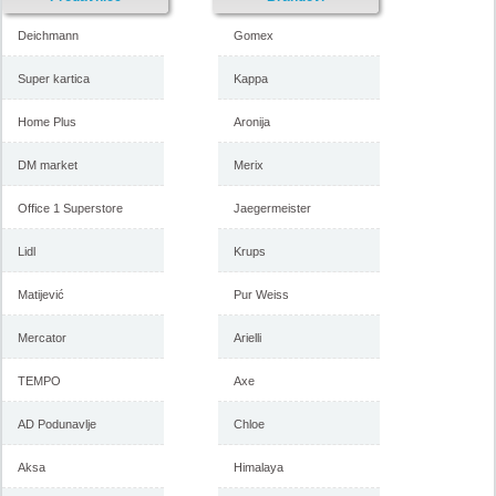
Deichmann
Gomex
Super kartica
Kappa
Home Plus
Aronija
Forma Ideale katalog
Forma Ideale akcija, katalog
namestaja maj 2018
april 2018
DM market
Merix
Office 1 Superstore
Jaegermeister
-istekla akcija-
Lidl
Krups
-istekla akcija-
Matijević
Pur Weiss
Mercator
Arielli
TEMPO
Axe
AD Podunavlje
Chloe
Aksa
Himalaya
Forma Ideale katalog mart
Forma Ideale akcija, katalog