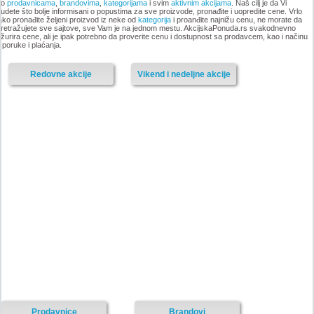
po
prodavnicama
,
brandovima
,
kategorijama
i svim
aktivnim akcijama
. Naš cilj je da Vi
udete što bolje informisani o popustima za sve proizvode, pronađite i uopredite cene. Vrlo
ako pronađite željeni proizvod iz neke od
kategorija
i proanđite najnižu cenu, ne morate da
-istekla akcija-
retražujete sve sajtove, sve Vam je na jednom mestu. AkcijskaPonuda.rs svakodnevno
žurira cene, ali je ipak potrebno da proverite cenu i dostupnost sa prodavcem, kao i načinu
-istekla akcija-
sporuke i plaćanja.
Redovne akcije
Vikend i nedeljne akcije
Nije pronadjena lokacija kataloga.
Forma Ideale katalog akcija
Forma Ideale katalog akcija jul
avgust 2018
2018
-istekla akcija-
-istekla akcija-
Prodavnice
Brandovi