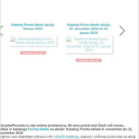
Katalog Forma Ideale akcija
Katalog Forma Ideale akcija,
februar 2019
10. decembar 2018 do 31.
januar 2019
-istekla akcija-
-istekla akcija-
Katalog Forma Ideale
Katalog Forma Ideale akcija
namestaja, akcija 6. novembar
oktobar 2018
AkcijskaPounda.rs nije online prodavnica. Mi smo portal koji štedi vaš novac.
Prikaz iz kataloga
do 9. decembar 2018
Forma Ideale
sa akcije: Katalog Forma Ideale 8. novembar do 11.
decembar 2016
ajemo vam objedinjen prikaza svih
važećih kataloga
, popusti i sniženja proizvoda na akciji