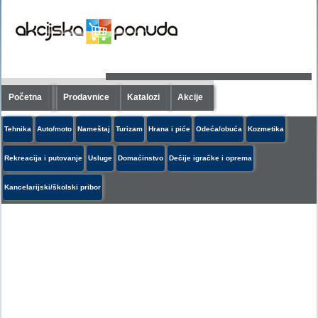
Početna
Prodavnice
Katalozi
Akcije
Tehnika
Auto/moto
Nameštaj
Turizam
Hrana i piće
Odeća/obuća
Kozmetika
Rekreacija i putovanje
Usluge
Domaćinstvo
Dečije igračke i oprema
Kancelarijski/školski pribor