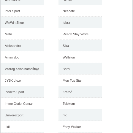
Inter Sport
Nescafe
WinWin Shop
Iskra
Matis
Reach Stay White
Aleksandro
Sika
Aman doo
Wellaton
Vitorog salon nameštaja
Barni
JYSK d.o.o
Mop Top Star
Planeta Sport
Krstač
Immo Outlet Centar
Telekom
Univerexport
htc
Lidl
Easy Walker