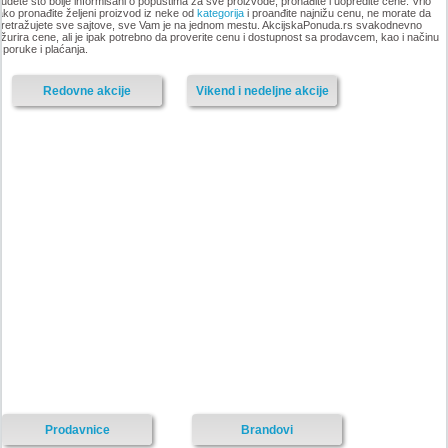
udete što bolje informisani o popustima za sve proizvode, pronađite i uopredite cene. Vrlo
ako pronađite željeni proizvod iz neke od
kategorija
i proanđite najnižu cenu, ne morate da
retražujete sve sajtove, sve Vam je na jednom mestu. AkcijskaPonuda.rs svakodnevno
-istekla akcija-
-istekla akcija-
žurira cene, ali je ipak potrebno da proverite cenu i dostupnost sa prodavcem, kao i načinu
sporuke i plaćanja.
Redovne akcije
Vikend i nedeljne akcije
Forma Ideale akcija
Forma Ideale katalog
nameštaja, katalog 7-31.
nameštaja, akcija 7. novembar
decembar 2017
do 6. decembar 2017
-istekla akcija-
-istekla akcija-
Prodavnice
Brandovi