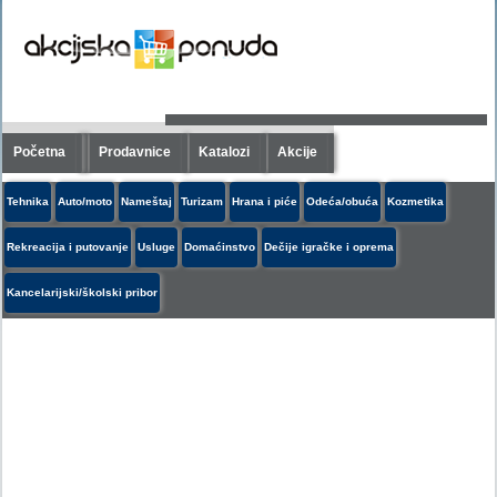
Početna
Prodavnice
Katalozi
Akcije
Tehnika
Auto/moto
Nameštaj
Turizam
Hrana i piće
Odeća/obuća
Kozmetika
Rekreacija i putovanje
Usluge
Domaćinstvo
Dečije igračke i oprema
Kancelarijski/školski pribor