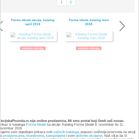
1
2
Forma Ideale akcija, katalog
Forma Ideale katalog mart
april 2018
2018
-istekla akcija-
-istekla akcija-
Forma Ideale akcija, katalog
Forma Ideale akcija, katalog
februar 2018
januar 2018
AkcijskaPounda.rs nije online prodavnica. Mi smo portal koji štedi vaš novac.
rikaz iz kataloga
Forma Ideale
sa akcije: Katalog Forma Ideale 8. novembar do 11.
decembar 2016
ajemo vam objedinjen prikaza svih
važećih kataloga
, popusti i sniženja proizvoda na akciji
po
prodavnicama
,
brandovima
,
kategorijama
i svim
aktivnim akcijama
. Naš cilj je da Vi