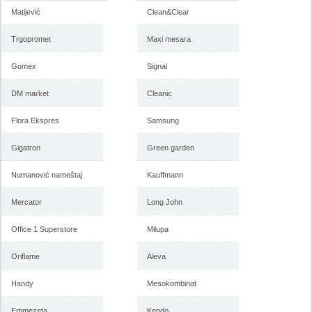
Matijević
Clean&Clear
Trgopromet
Maxi mesara
Gomex
Signal
Forma Ideale jesenja ponuda
Forma Ideale katalog
1-6. novembar 2017
nameštaja, akcija oktobar
2017
DM market
Cleanic
Flora Ekspres
Samsung
-istekla akcija-
-istekla akcija-
Gigatron
Green garden
Numanović nameštaj
Kauffmann
Mercator
Long John
Office 1 Superstore
Milupa
Oriflame
Aleva
Handy
Mesokombinat
Emmezeta
Kendo