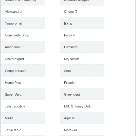
Aleksandro
Choco fil
Trgopromet
Iskra
ComTrade Shop
Frosch
Forma Ideale katalog mart
Forma Ideale akcija, katalog
Aman doo
2018
Luminarc
februar 2018
Univerexport
Moj slatkiš
Computerland
-istekla akcija-
Aero
-istekla akcija-
Home Plus
Premier
Super Vero
Greendent
Jela Jagodina
Milk & Honey Gold
MAXI
Aquella
JYSK d.o.o
Moravka