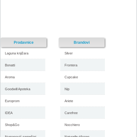
-istekla akcija-
-istekla akcija-
Prodavnice
Brandovi
Laguna knjižara
Silver
Bonatti
Frontera
Aroma
Cupcake
Forma Ideale katalog
Forma Ideale akcija, katalog
Goodwill Apoteka
Nip
namestaja maj 2018
april 2018
Europrom
Ariete
IDEA
Carefree
-istekla akcija-
-istekla akcija-
Shop&Go
Nocchiero
Numanović nameštaj
Naturelle dArgan