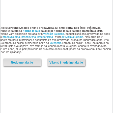
Katalog Forma Ideale
Katalog Forma Ideale akcija
namestaja, akcija 6. novembar
oktobar 2018
AkcijskaPounda.rs nije online prodavnica. Mi smo portal koji štedi vaš novac.
Prikaz iz kataloga
do 9. decembar 2018
Forma Ideale
sa akcije: Forma Ideale katalog nameštaja 2016
ajemo vam objedinjen prikaza svih
važećih kataloga
, popusti i sniženja proizvoda na akciji
po
prodavnicama
,
brandovima
,
kategorijama
i svim
aktivnim akcijama
. Naš cilj je da Vi
udete što bolje informisani o popustima za sve proizvode, pronađite i uopredite cene. Vrlo
ako pronađite željeni proizvod iz neke od
kategorija
i proanđite najnižu cenu, ne morate da
retražujete sve sajtove, sve Vam je na jednom mestu. AkcijskaPonuda.rs svakodnevno
-istekla akcija-
žurira cene, ali je ipak potrebno da proverite cenu i dostupnost sa prodavcem, kao i načinu
sporuke i plaćanja.
-istekla akcija-
Redovne akcije
Vikend i nedeljne akcije
Nije pronadjena lokacija kataloga.
Forma Ideale katalog akcija
Forma Ideale katalog akcija jul
avgust 2018
2018