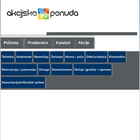
Početna
Prodavnice
Katalozi
Akcije
Tehnika
Auto/moto
Nameštaj
Turizam
Hrana i piće
Odeća/obuća
Kozmetika
Rekreacija i putovanje
Usluge
Domaćinstvo
Dečije igračke i oprema
Kancelarijski/školski pribor