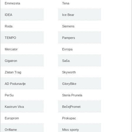
Emmezeta
Tena
Forma Ideale katalog mart
Forma Ideale akcija, katalog
IDEA
2018
Ice Bear
februar 2018
Roda
Siemens
TEMPO
-istekla akcija-
Pampers
-istekla akcija-
Mercator
Evropa
Gigatron
Saša
Zlatan Trag
Skyworth
AD Podunavlje
GloryBike
PerSu
Steria Prunela
Forma Ideale akcija, katalog
Forma Ideale akcija
januar 2018
nameštaja, katalog 7-31.
Kastrum Viva
BečejPromet
decembar 2017
Europrom
Prokupac
Oriflame
Miss sporty