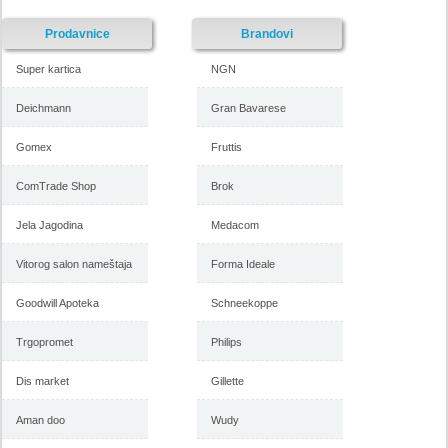
Prodavnice
Brandovi
Super kartica
NGN
Deichmann
Gran Bavarese
Gomex
Fruttis
Forma Ideale katalog
Forma Ideale akcija, katalog
ComTrade Shop
Brok
namestaja maj 2018
april 2018
Jela Jagodina
Medacom
Vitorog salon nameštaja
Forma Ideale
-istekla akcija-
-istekla akcija-
Goodwill Apoteka
Schneekoppe
Trgopromet
Philips
Dis market
Gillette
Aman doo
Wudy