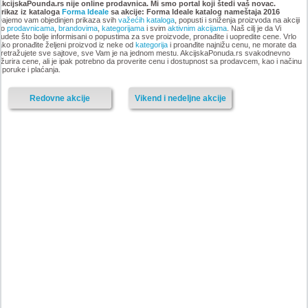
namestaja, akcija 6. novembar
oktobar 2018
AkcijskaPounda.rs nije online prodavnica. Mi smo portal koji štedi vaš novac.
Prikaz iz kataloga
do 9. decembar 2018
Forma Ideale
sa akcije: Forma Ideale katalog nameštaja 2016
ajemo vam objedinjen prikaza svih
važećih kataloga
, popusti i sniženja proizvoda na akciji
po
prodavnicama
,
brandovima
,
kategorijama
i svim
aktivnim akcijama
. Naš cilj je da Vi
udete što bolje informisani o popustima za sve proizvode, pronađite i uopredite cene. Vrlo
ako pronađite željeni proizvod iz neke od
kategorija
i proanđite najnižu cenu, ne morate da
retražujete sve sajtove, sve Vam je na jednom mestu. AkcijskaPonuda.rs svakodnevno
-istekla akcija-
žurira cene, ali je ipak potrebno da proverite cenu i dostupnost sa prodavcem, kao i načinu
sporuke i plaćanja.
-istekla akcija-
Redovne akcije
Vikend i nedeljne akcije
Nije pronadjena lokacija kataloga.
Forma Ideale katalog akcija
Forma Ideale katalog akcija jul
avgust 2018
2018
-istekla akcija-
-istekla akcija-