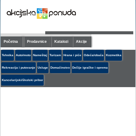
Početna
Prodavnice
Katalozi
Akcije
Tehnika
Auto/moto
Nameštaj
Turizam
Hrana i piće
Odeća/obuća
Kozmetika
Rekreacija i putovanje
Usluge
Domaćinstvo
Dečije igračke i oprema
Kancelarijski/školski pribor