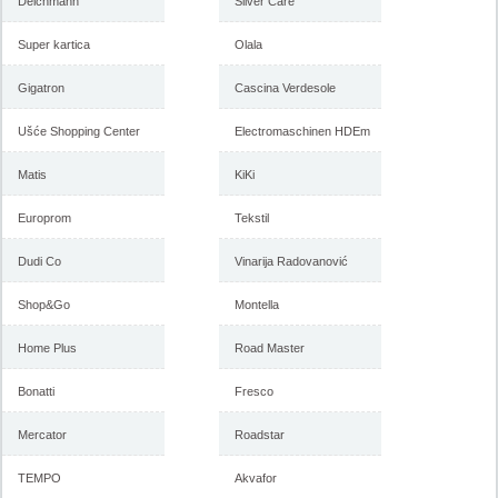
Deichmann
2018
Silver Care
februar 2018
Super kartica
Olala
Gigatron
-istekla akcija-
Cascina Verdesole
-istekla akcija-
Ušće Shopping Center
Electromaschinen HDEm
Matis
KiKi
Europrom
Tekstil
Dudi Co
Vinarija Radovanović
Shop&Go
Montella
Forma Ideale akcija, katalog
Forma Ideale akcija
januar 2018
nameštaja, katalog 7-31.
Home Plus
Road Master
decembar 2017
Bonatti
Fresco
Mercator
Roadstar
-istekla akcija-
-istekla akcija-
TEMPO
Akvafor