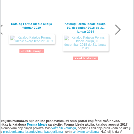
Katalog Forma Ideale akcija
Katalog Forma Ideale akcija,
februar 2019
10. decembar 2018 do 31.
januar 2019
-istekla akcija-
-istekla akcija-
Katalog Forma Ideale
Katalog Forma Ideale akcija
namestaja, akcija 6. novembar
oktobar 2018
AkcijskaPounda.rs nije online prodavnica. Mi smo portal koji štedi vaš novac.
Prikaz iz kataloga
do 9. decembar 2018
Forma Ideale
sa akcije: Forma Ideale akcija, katalog august 2017
ajemo vam objedinjen prikaza svih
važećih kataloga
, popusti i sniženja proizvoda na akciji
po
prodavnicama
,
brandovima
,
kategorijama
i svim
aktivnim akcijama
. Naš cilj je da Vi