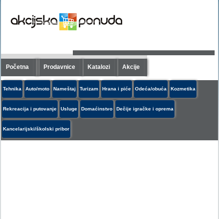
Početna
Prodavnice
Katalozi
Akcije
Tehnika
Auto/moto
Nameštaj
Turizam
Hrana i piće
Odeća/obuća
Kozmetika
Rekreacija i putovanje
Usluge
Domaćinstvo
Dečije igračke i oprema
Kancelarijski/školski pribor