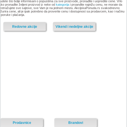
udete što bolje informisani o popustima za sve proizvode, pronađite i uopredite cene. Vrlo
ako pronađite željeni proizvod iz neke od
kategorija
i proanđite najnižu cenu, ne morate da
retražujete sve sajtove, sve Vam je na jednom mestu. AkcijskaPonuda.rs svakodnevno
-istekla akcija-
žurira cene, ali je ipak potrebno da proverite cenu i dostupnost sa prodavcem, kao i načinu
sporuke i plaćanja.
-istekla akcija-
Redovne akcije
Vikend i nedeljne akcije
Nije pronadjena lokacija kataloga.
Forma Ideale katalog akcija
Forma Ideale katalog akcija jul
avgust 2018
2018
-istekla akcija-
-istekla akcija-
Prodavnice
Brandovi