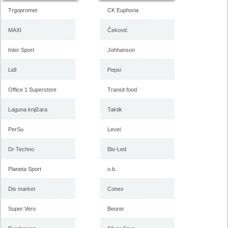
Trgopromet
CK Euphoria
MAXI
Čeković
Inter Sport
Johhanson
Forma Ideale katalog
Forma Ideale akcija, katalog
Lidl
Pepsi
namestaja maj 2018
april 2018
Office 1 Superstore
Transit food
Laguna knjižara
Taktik
-istekla akcija-
-istekla akcija-
PerSu
Level
Dr Techno
Bio-Led
Planeta Sport
o.b.
Dis market
Conex
Super Vero
Beurer
Forma Ideale katalog mart
Forma Ideale akcija, katalog