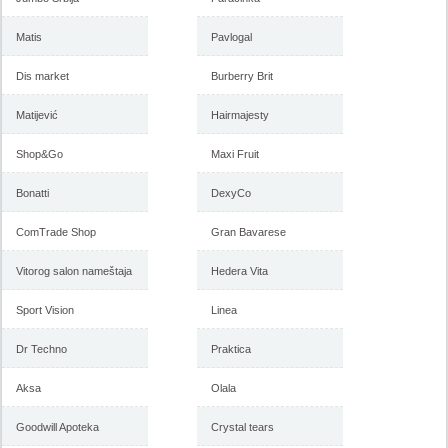
Matis
Pavlogal
Dis market
Burberry Brit
Forma Ideale akcija, katalog
Forma Ideale akcija
januar 2018
nameštaja, katalog 7-31.
decembar 2017
Matijević
Hairmajesty
Shop&Go
Maxi Fruit
-istekla akcija-
-istekla akcija-
Bonatti
DexyCo
ComTrade Shop
Gran Bavarese
Vitorog salon nameštaja
Hedera Vita
Sport Vision
Linea
Dr Techno
Praktica
Aksa
Olala
Forma Ideale katalog
Forma Ideale jesenja ponuda
nameštaja, akcija 7. novembar
1-6. novembar 2017
do 6. decembar 2017
Goodwill Apoteka
Crystal tears