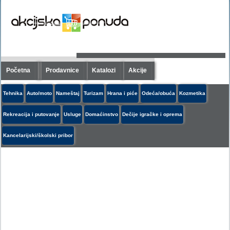
Početna
Prodavnice
Katalozi
Akcije
Tehnika
Auto/moto
Nameštaj
Turizam
Hrana i piće
Odeća/obuća
Kozmetika
Rekreacija i putovanje
Usluge
Domaćinstvo
Dečije igračke i oprema
Kancelarijski/školski pribor