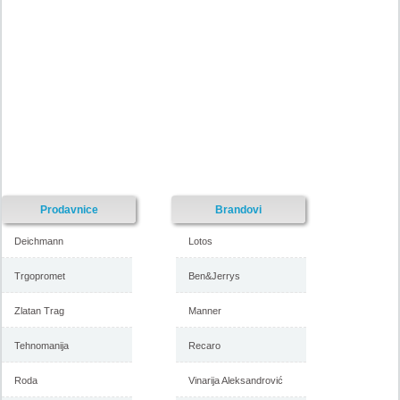
Nije pronadjena lokacija kataloga.
Forma Ideale katalog akcija
Forma Ideale katalog akcija jul
avgust 2018
2018
-istekla akcija-
-istekla akcija-
Prodavnice
Brandovi
Deichmann
Lotos
Trgopromet
Ben&Jerrys
Zlatan Trag
Manner
Forma Ideale katalog
Forma Ideale akcija, katalog
namestaja maj 2018
april 2018
Tehnomanija
Recaro
Roda
Vinarija Aleksandrović