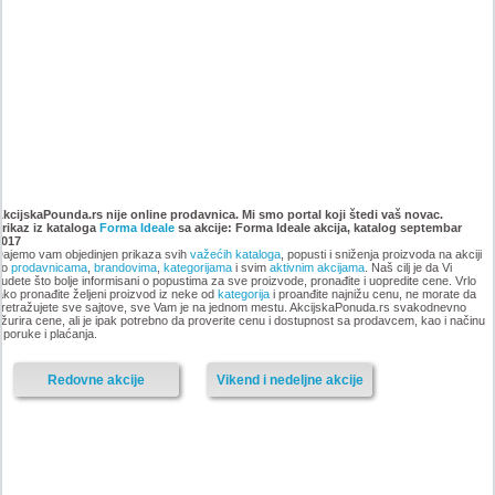
Katalog Forma Ideale
Katalog Forma Ideale akcija
namestaja, akcija 6. novembar
oktobar 2018
AkcijskaPounda.rs nije online prodavnica. Mi smo portal koji štedi vaš novac.
Prikaz iz kataloga
do 9. decembar 2018
Forma Ideale
sa akcije: Forma Ideale akcija, katalog septembar
2017
ajemo vam objedinjen prikaza svih
važećih kataloga
, popusti i sniženja proizvoda na akciji
po
prodavnicama
,
brandovima
,
kategorijama
i svim
aktivnim akcijama
. Naš cilj je da Vi
udete što bolje informisani o popustima za sve proizvode, pronađite i uopredite cene. Vrlo
ako pronađite željeni proizvod iz neke od
kategorija
i proanđite najnižu cenu, ne morate da
-istekla akcija-
retražujete sve sajtove, sve Vam je na jednom mestu. AkcijskaPonuda.rs svakodnevno
žurira cene, ali je ipak potrebno da proverite cenu i dostupnost sa prodavcem, kao i načinu
-istekla akcija-
sporuke i plaćanja.
Redovne akcije
Vikend i nedeljne akcije