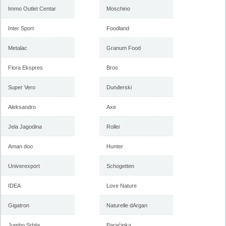
-istekla akcija-
Immo Outlet Centar
Moschino
-istekla akcija-
Inter Sport
Foodland
Metalac
Granum Food
Flora Ekspres
Bros
Super Vero
Dunđerski
Aleksandro
Axe
Forma Ideale katalog mart
Forma Ideale akcija, katalog
2018
februar 2018
Jela Jagodina
Rollei
Aman doo
Hunter
-istekla akcija-
Univerexport
Schogetten
-istekla akcija-
IDEA
Love Nature
Gigatron
Naturelle dArgan
Jumbo Srbija
Paraćinka