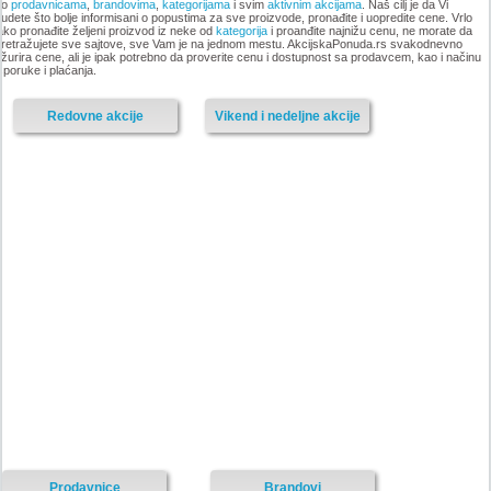
po
prodavnicama
,
brandovima
,
kategorijama
i svim
aktivnim akcijama
. Naš cilj je da Vi
udete što bolje informisani o popustima za sve proizvode, pronađite i uopredite cene. Vrlo
ako pronađite željeni proizvod iz neke od
kategorija
i proanđite najnižu cenu, ne morate da
-istekla akcija-
retražujete sve sajtove, sve Vam je na jednom mestu. AkcijskaPonuda.rs svakodnevno
žurira cene, ali je ipak potrebno da proverite cenu i dostupnost sa prodavcem, kao i načinu
-istekla akcija-
sporuke i plaćanja.
Redovne akcije
Vikend i nedeljne akcije
Nije pronadjena lokacija kataloga.
Forma Ideale katalog akcija
Forma Ideale katalog akcija jul
avgust 2018
2018
-istekla akcija-
-istekla akcija-
Prodavnice
Brandovi