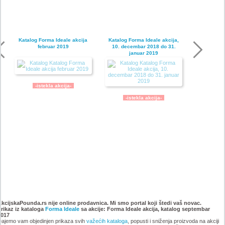
Katalog Forma Ideale akcija
Katalog Forma Ideale akcija,
februar 2019
10. decembar 2018 do 31.
januar 2019
-istekla akcija-
-istekla akcija-
Katalog Forma Ideale
Katalog Forma Ideale akcija
namestaja, akcija 6. novembar
oktobar 2018
AkcijskaPounda.rs nije online prodavnica. Mi smo portal koji štedi vaš novac.
Prikaz iz kataloga
do 9. decembar 2018
Forma Ideale
sa akcije: Forma Ideale akcija, katalog septembar
2017
ajemo vam objedinjen prikaza svih
važećih kataloga
, popusti i sniženja proizvoda na akciji