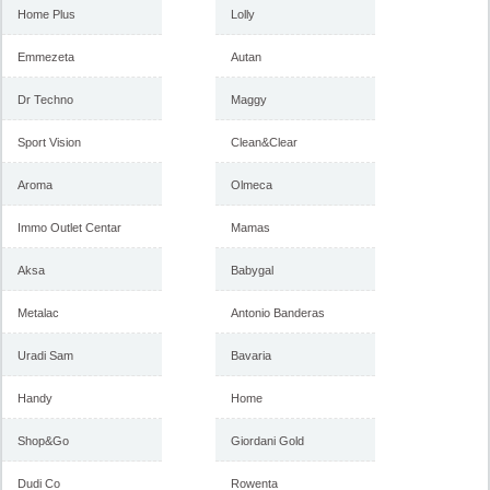
2018
februar 2018
Home Plus
Lolly
Emmezeta
Autan
-istekla akcija-
Dr Techno
Maggy
-istekla akcija-
Sport Vision
Clean&Clear
Aroma
Olmeca
Immo Outlet Centar
Mamas
Aksa
Babygal
Metalac
Antonio Banderas
Forma Ideale akcija, katalog
Forma Ideale akcija
januar 2018
nameštaja, katalog 7-31.
decembar 2017
Uradi Sam
Bavaria
Handy
Home
-istekla akcija-
-istekla akcija-
Shop&Go
Giordani Gold
Dudi Co
Rowenta