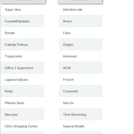
Super Vero
Kikindski mlin
Goodwill Apoteka
Bravo
Bonatti
Faks
Forma Ideale katalog
Forma Ideale akcija, katalog
namestaja maj 2018
april 2018
Galerija Podova
Dulgon
Trgopromet
Kenwood
-istekla akcija-
Office 1 Superstore
AGM
-istekla akcija-
Laguna knjižara
Frosch
Roda
Cremonini
Planeta Sport
Necchi
Mercator
Time Reversing
Ušće Shopping Center
Natural Wealth
Forma Ideale katalog mart
Forma Ideale akcija, katalog