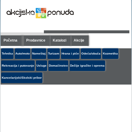
Početna
Prodavnice
Katalozi
Akcije
Tehnika
Auto/moto
Nameštaj
Turizam
Hrana i piće
Odeća/obuća
Kozmetika
Rekreacija i putovanje
Usluge
Domaćinstvo
Dečije igračke i oprema
Kancelarijski/školski pribor