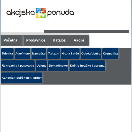
Početna
Prodavnice
Katalozi
Akcije
Tehnika
Auto/moto
Nameštaj
Turizam
Hrana i piće
Odeća/obuća
Kozmetika
Rekreacija i putovanje
Usluge
Domaćinstvo
Dečije igračke i oprema
Kancelarijski/školski pribor