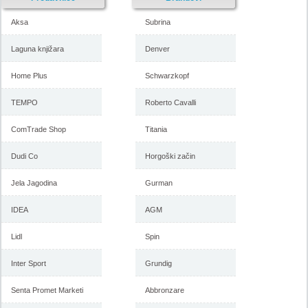
Aksa
Subrina
Laguna knjižara
Denver
Home Plus
Schwarzkopf
Forma Ideale katalog
Forma Ideale akcija, katalog
namestaja maj 2018
april 2018
TEMPO
Roberto Cavalli
ComTrade Shop
Titania
-istekla akcija-
Dudi Co
Horgoški začin
-istekla akcija-
Jela Jagodina
Gurman
IDEA
AGM
Lidl
Spin
Inter Sport
Grundig
Senta Promet Marketi
Abbronzare
Forma Ideale katalog mart
Forma Ideale akcija, katalog