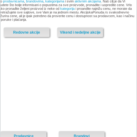
po
prodavnicama
,
brandovima
,
kategorijama
i svim
aktivnim akcijama
. Naš cilj je da Vi
udete što bolje informisani o popustima za sve proizvode, pronađite i uopredite cene. Vrlo
ako pronađite željeni proizvod iz neke od
kategorija
i proanđite najnižu cenu, ne morate da
-istekla akcija-
retražujete sve sajtove, sve Vam je na jednom mestu. AkcijskaPonuda.rs svakodnevno
žurira cene, ali je ipak potrebno da proverite cenu i dostupnost sa prodavcem, kao i načinu
-istekla akcija-
sporuke i plaćanja.
Redovne akcije
Vikend i nedeljne akcije
Nije pronadjena lokacija kataloga.
Forma Ideale katalog akcija
Forma Ideale katalog akcija jul
avgust 2018
2018
-istekla akcija-
-istekla akcija-
Prodavnice
Brandovi