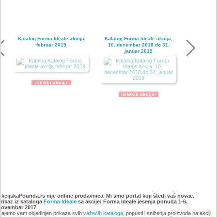
Katalog Forma Ideale akcija
Katalog Forma Ideale akcija,
februar 2019
10. decembar 2018 do 31.
januar 2019
-istekla akcija-
-istekla akcija-
Katalog Forma Ideale
Katalog Forma Ideale akcija
namestaja, akcija 6. novembar
oktobar 2018
AkcijskaPounda.rs nije online prodavnica. Mi smo portal koji štedi vaš novac.
Prikaz iz kataloga
do 9. decembar 2018
Forma Ideale
sa akcije: Forma Ideale jesenja ponuda 1-6.
novembar 2017
ajemo vam objedinjen prikaza svih
važećih kataloga
, popusti i sniženja proizvoda na akciji