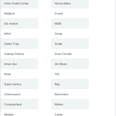
2018
februar 2018
Immo Outlet Centar
Voćna dolina
Matijević
Grand
-istekla akcija-
Dis market
M&M
-istekla akcija-
MAXI
Girola
Zlatan Trag
Scalla
Galerija Podova
Gran Cereale
Aman doo
Jim Beam
Roda
TAC
Forma Ideale akcija, katalog
Forma Ideale akcija
januar 2018
nameštaja, katalog 7-31.
decembar 2017
Super kartica
Bag
Univerexport
Baronniere
-istekla akcija-
-istekla akcija-
Computerland
Welton
Metalac
Candy