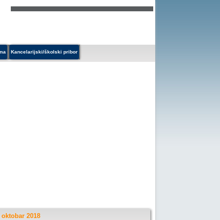
ema
Kancelarijski/školski pribor
 oktobar 2018