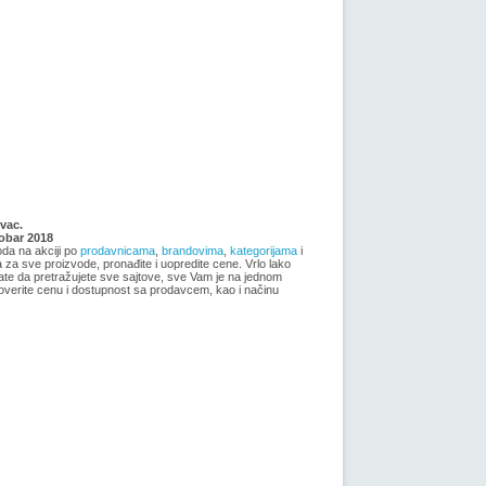
Nije pronadjena lokacija kataloga.
ja
Forma Ideale katalog akcija jul
vac.
2018
tobar 2018
oda na akciji po
prodavnicama
,
brandovima
,
kategorijama
i
ma za sve proizvode, pronađite i uopredite cene. Vrlo lako
ate da pretražujete sve sajtove, sve Vam je na jednom
overite cenu i dostupnost sa prodavcem, kao i načinu
-istekla akcija-