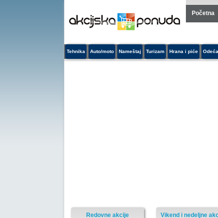
Početna
Tehnika
Auto/moto
Nameštaj
Turizam
Hrana i piće
Odeća
Redovne akcije
Vikend i nedeljne akc