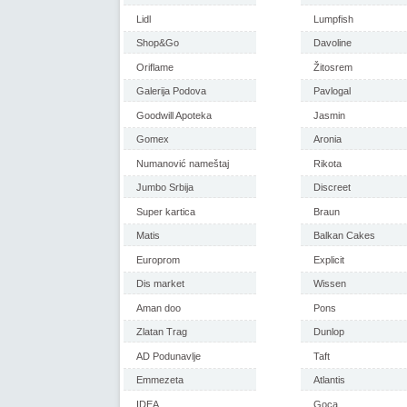
Lidl
Lumpfish
Shop&Go
Davoline
Oriflame
Žitosrem
Galerija Podova
Pavlogal
Goodwill Apoteka
Jasmin
Gomex
Aronia
Numanović nameštaj
Rikota
Jumbo Srbija
Discreet
Super kartica
Braun
Matis
Balkan Cakes
Europrom
Explicit
Dis market
Wissen
Aman doo
Pons
Zlatan Trag
Dunlop
AD Podunavlje
Taft
Emmezeta
Atlantis
IDEA
Goca