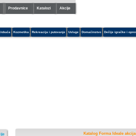
Prodavnice
Katalozi
Akcije
/obuća
Kozmetika
Rekreacija i putovanje
Usluge
Domaćinstvo
Dečije igračke i opr
Katalog Forma Ideale akcija
ije