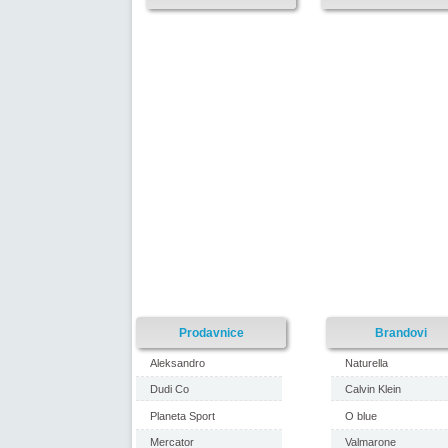
Prodavnice
Brandovi
Aleksandro
Naturella
Dudi Co
Calvin Klein
Planeta Sport
O blue
Mercator
Valmarone