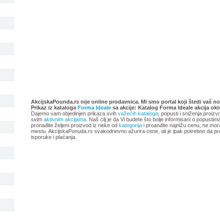
Katalog Forma Ideale akcija
Forma Ideale katalog akci
oktobar 2018
avgust 2018
AkcijskaPounda.rs nije online prodavnica. Mi smo portal koji štedi vaš no
Prikaz iz kataloga
Forma Ideale
sa akcije: Katalog Forma Ideale akcija ok
Dajemo vam objedinjen prikaza svih
važećih kataloga
, popusti i sniženja proizv
svim
aktivnim akcijama
. Naš cilj je da Vi budete što bolje informisani o popusti
pronađite željeni proizvod iz neke od
kategorija
i proanđite najnižu cenu, ne mor
mestu. AkcijskaPonuda.rs svakodnevno ažurira cene, ali je ipak potrebno da pr
isporuke i plaćanja.
-istekla akcija-
-istekla akcija-