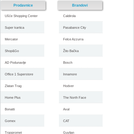
Prodavnice
Brandovi
Ušće Shopping Center
Caldirola
Super kartica
Pasabance City
Mercator
Felce Azzurra
Forma Ideale katalog
Forma Ideale akcija, katalog
namestaja maj 2018
april 2018
Shop&Go
Žito Bačka
AD Podunavlje
Bosch
-istekla akcija-
Office 1 Superstore
Innamore
-istekla akcija-
Zlatan Trag
Hodver
Home Plus
The North Face
Bonatti
Axal
Gomex
CAT
Trgopromet
Guylian