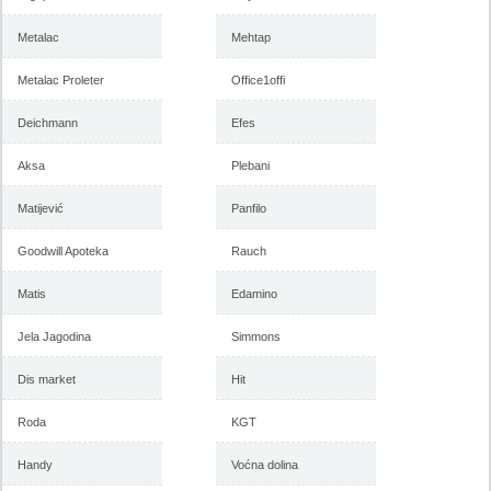
Forma Ideale katalog mart
Forma Ideale akcija, katalog
2018
februar 2018
Metalac
Mehtap
Metalac Proleter
Office1offi
-istekla akcija-
Deichmann
Efes
-istekla akcija-
Aksa
Plebani
Matijević
Panfilo
Goodwill Apoteka
Rauch
Matis
Edamino
Jela Jagodina
Simmons
Forma Ideale akcija, katalog
Forma Ideale akcija
januar 2018
nameštaja, katalog 7-31.
decembar 2017
Dis market
Hit
Roda
KGT
-istekla akcija-
-istekla akcija-
Handy
Voćna dolina