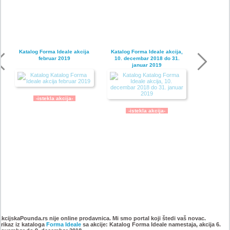
Katalog Forma Ideale akcija
Katalog Forma Ideale akcija,
februar 2019
10. decembar 2018 do 31.
januar 2019
-istekla akcija-
-istekla akcija-
Katalog Forma Ideale
Katalog Forma Ideale akcija
namestaja, akcija 6. novembar
oktobar 2018
AkcijskaPounda.rs nije online prodavnica. Mi smo portal koji štedi vaš novac.
Prikaz iz kataloga
do 9. decembar 2018
Forma Ideale
sa akcije: Katalog Forma Ideale namestaja, akcija 6.