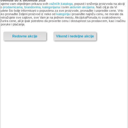
novembar do 9. decembar 2018
ajemo vam objedinjen prikaza svih
važećih kataloga
, popusti i sniženja proizvoda na akciji
po
prodavnicama
,
brandovima
,
kategorijama
i svim
aktivnim akcijama
. Naš cilj je da Vi
udete što bolje informisani o popustima za sve proizvode, pronađite i uopredite cene. Vrlo
ako pronađite željeni proizvod iz neke od
kategorija
i proanđite najnižu cenu, ne morate da
-istekla akcija-
retražujete sve sajtove, sve Vam je na jednom mestu. AkcijskaPonuda.rs svakodnevno
žurira cene, ali je ipak potrebno da proverite cenu i dostupnost sa prodavcem, kao i načinu
-istekla akcija-
sporuke i plaćanja.
Redovne akcije
Vikend i nedeljne akcije
Nije pronadjena lokacija kataloga.
Forma Ideale katalog akcija
Forma Ideale katalog akcija jul
avgust 2018
2018
-istekla akcija-
-istekla akcija-