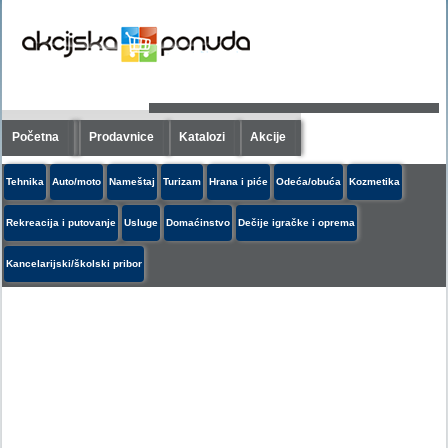
Početna
Prodavnice
Katalozi
Akcije
Tehnika
Auto/moto
Nameštaj
Turizam
Hrana i piće
Odeća/obuća
Kozmetika
Rekreacija i putovanje
Usluge
Domaćinstvo
Dečije igračke i oprema
Kancelarijski/školski pribor