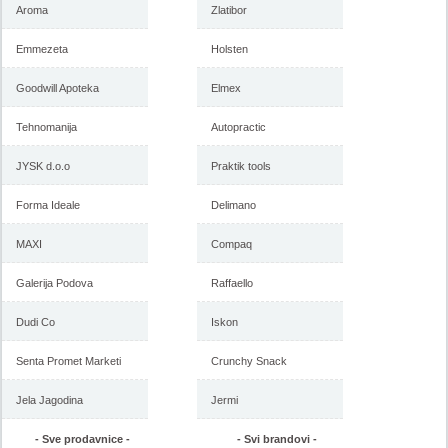
Aroma
Zlatibor
Emmezeta
Holsten
-istekla akcija-
-istekla akcija-
Goodwill Apoteka
Elmex
Tehnomanija
Autopractic
JYSK d.o.o
Praktik tools
Forma Ideale
Delimano
MAXI
Compaq
Univerexport nedeljna akcija
Univerexport nedeljna akcija,
Galerija Podova
Raffaello
7-13. decembar 2018
30. novembar do 6. decembar
2018
Dudi Co
Iskon
Senta Promet Marketi
Crunchy Snack
-istekla akcija-
-istekla akcija-
Jela Jagodina
Jermi
- Sve prodavnice -
- Svi brandovi -