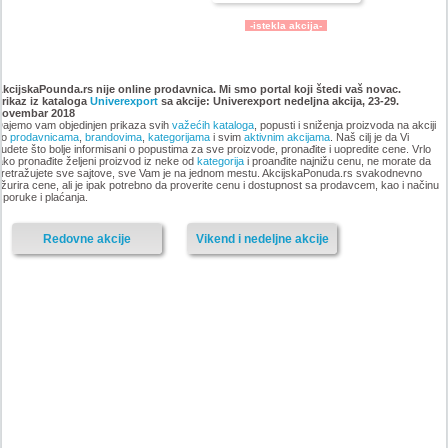
-istekla akcija-
Katalog Univerexport akcija,
Katalog Univerexport akcija,
28. januar do 10. februar 2019
14-24. januar 2019
AkcijskaPounda.rs nije online prodavnica. Mi smo portal koji štedi vaš novac.
Prikaz iz kataloga
Univerexport
sa akcije: Univerexport nedeljna akcija, 23-29.
novembar 2018
ajemo vam objedinjen prikaza svih
važećih kataloga
, popusti i sniženja proizvoda na akciji
po
prodavnicama
,
brandovima
,
kategorijama
i svim
aktivnim akcijama
. Naš cilj je da Vi
udete što bolje informisani o popustima za sve proizvode, pronađite i uopredite cene. Vrlo
ako pronađite željeni proizvod iz neke od
kategorija
i proanđite najnižu cenu, ne morate da
retražujete sve sajtove, sve Vam je na jednom mestu. AkcijskaPonuda.rs svakodnevno
žurira cene, ali je ipak potrebno da proverite cenu i dostupnost sa prodavcem, kao i načinu
sporuke i plaćanja.
Redovne akcije
Vikend i nedeljne akcije
-istekla akcija-
-istekla akcija-
Univerexport nedeljna akcija,
Katalog Univerexport akcija, 2-
18-24. januar 2019
13. januar 2019