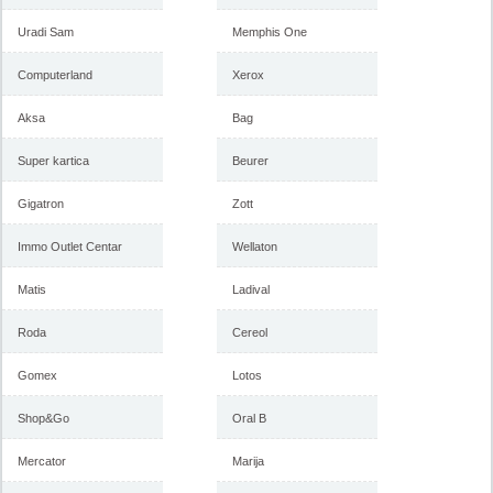
Uradi Sam
Memphis One
Computerland
Xerox
Aksa
Bag
Katalog Univerexport akcija,
Univerexport nedeljna akcija
17-31. decembar 2018
21-27. decembar 2018
Super kartica
Beurer
Gigatron
Zott
-istekla akcija-
-istekla akcija-
Immo Outlet Centar
Wellaton
Matis
Ladival
Roda
Cereol
Gomex
Lotos
Shop&Go
Oral B
Mercator
Uneverexport nedeljna akcija,
Katalog Univerexport akcija, 3-
Marija
14-20. decembar 2018
16. decembar 2018