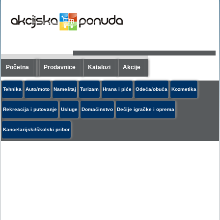
Početna
Prodavnice
Katalozi
Akcije
Tehnika
Auto/moto
Nameštaj
Turizam
Hrana i piće
Odeća/obuća
Kozmetika
Rekreacija i putovanje
Usluge
Domaćinstvo
Dečije igračke i oprema
Kancelarijski/školski pribor