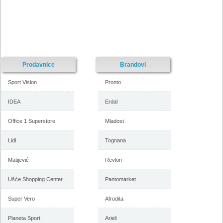
-istekla akcija-
-istekla akcija-
Prodavnice
Brandovi
Sport Vision
Pronto
IDEA
Erdal
Office 1 Superstore
Mladost
Univerexport nedeljna akcija,
Univerexport nedeljna akcija,
4-10. januar 2019
28. decembar 2018 do 3.
januar 2019
Lidl
Tognana
Matijević
Revlon
-istekla akcija-
Ušće Shopping Center
Pantomarket
-istekla akcija-
Super Vero
Afrodita
Planeta Sport
Arieli