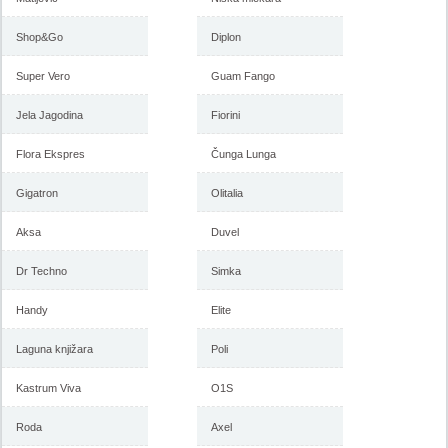
Akcija Vitorog nameštaj, 29.
Vitorog katalog nameštaja,
jun do 17. avgust 2018
akcija 13. april do 25. maj
2018
Shop&Go
Diplon
Super Vero
Guam Fango
-istekla akcija-
-istekla akcija-
Jela Jagodina
Fiorini
Flora Ekspres
Čunga Lunga
Gigatron
Olitalia
Aksa
Duvel
Dr Techno
Simka
Handy
Elite
Vitorog akcija, katalog 9. mart
Vitorog akcija nameštaja,
do 13. april 2018
katalog 26. januar do 9. mart
2018
Laguna knjižara
Poli
Kastrum Viva
O1S
-istekla akcija-
-istekla akcija-
Roda
Axel