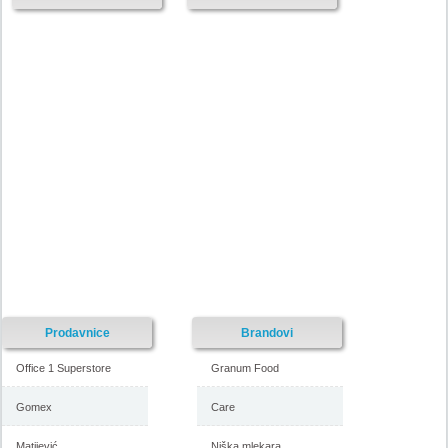
Katalog Vitorog nameštaja,
Akcija Vitorog nameštaj, 17.
akcija 28. septembar do 2.
avgust do 28. septembar 2018
novembar 2018
-istekla akcija-
-istekla akcija-
Prodavnice
Brandovi
Office 1 Superstore
Granum Food
Gomex
Care
Matijević
Niška mlekara