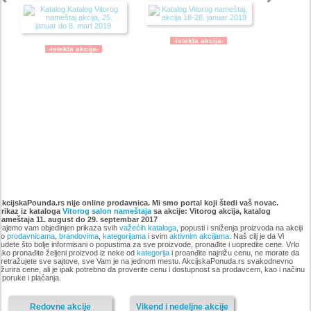
-istekla akcija-
-istekla akcija-
Katalog Vitorog nameštaj
Katalog Vitorog nameštaj,
akcija, 14. dec. 2018 do 25.
akcija 2. novembar do 14.
AkcijskaPounda.rs nije online prodavnica. Mi smo portal koji štedi vaš novac.
Prikaz iz kataloga
januar 2019
Vitorog salon nameštaja
sa akcije: Vitorog akcija, katalog
decembar 2018
nameštaja 11. august do 29. septembar 2017
ajemo vam objedinjen prikaza svih
važećih kataloga
, popusti i sniženja proizvoda na akciji
po
prodavnicama
,
brandovima
,
kategorijama
i svim
aktivnim akcijama
. Naš cilj je da Vi
udete što bolje informisani o popustima za sve proizvode, pronađite i uopredite cene. Vrlo
ako pronađite željeni proizvod iz neke od
kategorija
i proanđite najnižu cenu, ne morate da
retražujete sve sajtove, sve Vam je na jednom mestu. AkcijskaPonuda.rs svakodnevno
-istekla akcija-
žurira cene, ali je ipak potrebno da proverite cenu i dostupnost sa prodavcem, kao i načinu
-istekla akcija-
sporuke i plaćanja.
Redovne akcije
Vikend i nedeljne akcije