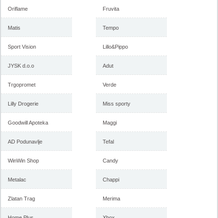
Oriflame
Fruvita
Matis
Tempo
Sport Vision
Lillo&Pippo
JYSK d.o.o
Adut
Trgopromet
Vitorog katalog nameštaja,
Verde
Vitorog katalog nameštaja,
akcija 15. dec. 2017 do 26.
akcija 3. novembar do 15.
januar 2018
decembar 2017
Lilly Drogerie
Miss sporty
Goodwill Apoteka
Maggi
-istekla akcija-
-istekla akcija-
AD Podunavlje
Tefal
WinWin Shop
Candy
Metalac
Chappi
Zlatan Trag
Merima
Home Plus
Xbox