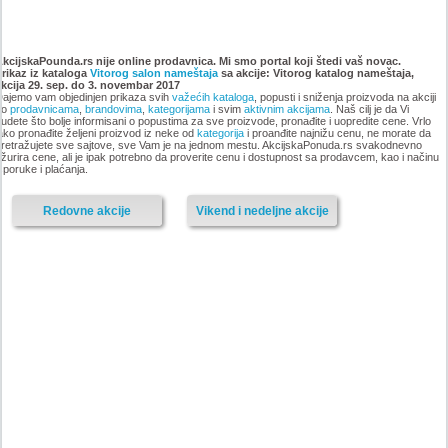
Katalog Vitorog nameštaj
Katalog Vitorog nameštaj,
akcija, 14. dec. 2018 do 25.
akcija 2. novembar do 14.
AkcijskaPounda.rs nije online prodavnica. Mi smo portal koji štedi vaš novac.
Prikaz iz kataloga
januar 2019
Vitorog salon nameštaja
sa akcije: Vitorog katalog nameštaja,
decembar 2018
akcija 29. sep. do 3. novembar 2017
ajemo vam objedinjen prikaza svih
važećih kataloga
, popusti i sniženja proizvoda na akciji
po
prodavnicama
,
brandovima
,
kategorijama
i svim
aktivnim akcijama
. Naš cilj je da Vi
udete što bolje informisani o popustima za sve proizvode, pronađite i uopredite cene. Vrlo
ako pronađite željeni proizvod iz neke od
kategorija
i proanđite najnižu cenu, ne morate da
retražujete sve sajtove, sve Vam je na jednom mestu. AkcijskaPonuda.rs svakodnevno
-istekla akcija-
žurira cene, ali je ipak potrebno da proverite cenu i dostupnost sa prodavcem, kao i načinu
-istekla akcija-
sporuke i plaćanja.
Redovne akcije
Vikend i nedeljne akcije
Katalog Vitorog nameštaja,
Akcija Vitorog nameštaj, 17.
akcija 28. septembar do 2.
avgust do 28. septembar 2018
novembar 2018