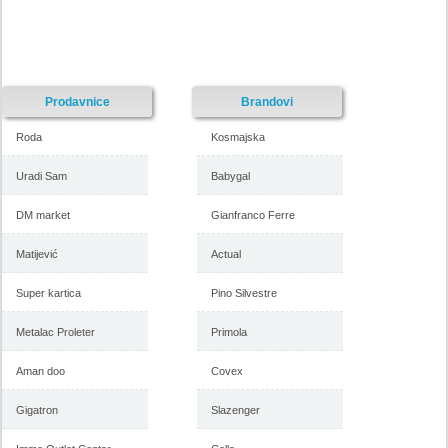
-istekla akcija-
-istekla akcija-
Prodavnice
Brandovi
Roda
Kosmajska
Uradi Sam
Babygal
DM market
Gianfranco Ferre
Akcija Vitorog nameštaj, 29.
Vitorog katalog nameštaja,
jun do 17. avgust 2018
akcija 13. april do 25. maj
2018
Matijević
Actual
Super kartica
Pino Silvestre
-istekla akcija-
-istekla akcija-
Metalac Proleter
Primola
Aman doo
Covex
Gigatron
Slazenger