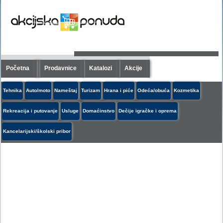
Početna
Prodavnice
Katalozi
Akcije
Tehnika
Auto/moto
Nameštaj
Turizam
Hrana i piće
Odeća/obuća
Kozmetika
Rekreacija i putovanje
Usluge
Domaćinstvo
Dečije igračke i oprema
Kancelarijski/školski pribor