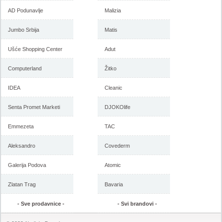
AD Podunavlje
Malizia
-istekla akcija-
-istekla akcija-
Jumbo Srbija
Matis
Ušće Shopping Center
Adut
Computerland
Žitko
IDEA
Cleanic
Senta Promet Marketi
DJOKOlife
Vitorog katalog nameštaja,
Vitorog akcija, katalog
Emmezeta
TAC
akcija 29. sep. do 3. novembar
nameštaja 11. august do 29.
2017
septembar 2017
Aleksandro
Covederm
Galerija Podova
Atomic
-istekla akcija-
-istekla akcija-
Zlatan Trag
Bavaria
- Sve prodavnice -
- Svi brandovi -