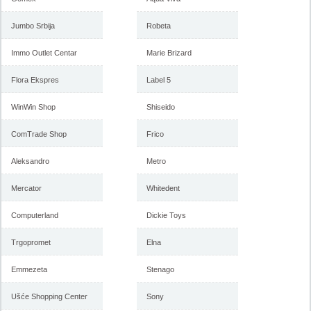
Emmezeta akcija, katalog 15-
Emmezeta akcija, katalog 10-
24. septembar 2017
20. august 2017
Jumbo Srbija
Robeta
Immo Outlet Centar
Marie Brizard
-istekla akcija-
-istekla akcija-
Flora Ekspres
Label 5
WinWin Shop
Shiseido
ComTrade Shop
Frico
Aleksandro
Metro
Mercator
Whitedent
Computerland
Dickie Toys
Emmezeta katalog rasprodaja,
Akcija Emmezeta sve za
14-23. jul 2017
baštu, proleće 2017
Trgopromet
Elna
Emmezeta
Stenago
-istekla akcija-
-istekla akcija-
Ušće Shopping Center
Sony