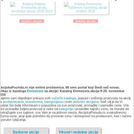
-istekla akcija-
-istekla akcija-
Emmezeta novogodisnji
Emmezeta akcija, katalog 15-
katalog 2017
24. decembar 2017
AkcijskaPounda.rs nije online prodavnica. Mi smo portal koji štedi vaš novac.
Prikaz iz kataloga
Emmezeta
sa akcije: Katalog Emmezeta akcija 8-20. novembar
2016
ajemo vam objedinjen prikaza svih
važećih kataloga
, popusti i sniženja proizvoda na akciji
po
prodavnicama
,
brandovima
,
kategorijama
i svim
aktivnim akcijama
. Naš cilj je da Vi
udete što bolje informisani o popustima za sve proizvode, pronađite i uopredite cene. Vrlo
ako pronađite željeni proizvod iz neke od
kategorija
i proanđite najnižu cenu, ne morate da
-istekla akcija-
retražujete sve sajtove, sve Vam je na jednom mestu. AkcijskaPonuda.rs svakodnevno
-istekla akcija-
žurira cene, ali je ipak potrebno da proverite cenu i dostupnost sa prodavcem, kao i načinu
sporuke i plaćanja.
Redovne akcije
Vikend i nedeljne akcije