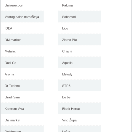
Univerexport
Paloma
Vitorog salon nameštaja
Sebamed
IDEA
Lico
DM market
Zlatno Pile
Metalac
Katalog Emmezeta akcija, 16-
Chianti
Katalog Emmezeta akcija, 31.
25. jun 2017
maj do 11. jun 2017
Dudi Co
Aquella
Aroma
Melody
-istekla akcija-
-istekla akcija-
Dr Techno
STR8
Uradi Sam
Be be
Kastrum Viva
Black Horse
Dis market
Vino Župa
Deichmann
Lučar