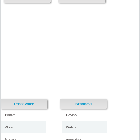
Emmenzeta katalog akcija, 17-
Emmezeta katalog akcija, 13-
26. novembar 2017
22. oktobar 2017
-istekla akcija-
-istekla akcija-
Prodavnice
Brandovi
Bonatti
Devino
Aksa
Watson
Gomex
Aqua Viva