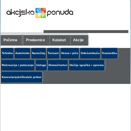
Početna
Prodavnice
Katalozi
Akcije
Tehnika
Auto/moto
Nameštaj
Turizam
Hrana i piće
Odeća/obuća
Kozmetika
Rekreacija i putovanje
Usluge
Domaćinstvo
Dečije igračke i oprema
Kancelarijski/školski pribor