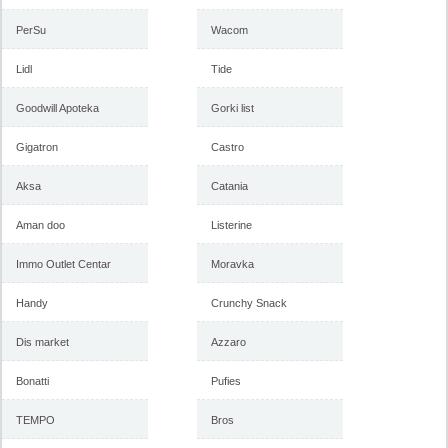
PerSu
Wacom
Lidl
Katalog Emmezeta akcija, 16-
Tide
Katalog Emmezeta akcija, 31.
25. jun 2017
maj do 11. jun 2017
Goodwill Apoteka
Gorki list
Gigatron
Castro
-istekla akcija-
-istekla akcija-
Aksa
Catania
Aman doo
Listerine
Immo Outlet Centar
Moravka
Handy
Crunchy Snack
Dis market
Azzaro
Katalog Emmezeta akcija, 12-
Emmezeta katalog akcija 7-16.
Bonatti
Pufies
21. maj 2017
april 2017
TEMPO
Bros