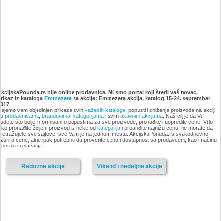
Emmezeta novogodisnji
Emmezeta akcija, katalog 15-
katalog 2017
24. decembar 2017
AkcijskaPounda.rs nije online prodavnica. Mi smo portal koji štedi vaš novac.
Prikaz iz kataloga
Emmezeta
sa akcije: Emmezeta akcija, katalog 15-24. septembar
2017
ajemo vam objedinjen prikaza svih
važećih kataloga
, popusti i sniženja proizvoda na akciji
po
prodavnicama
,
brandovima
,
kategorijama
i svim
aktivnim akcijama
. Naš cilj je da Vi
udete što bolje informisani o popustima za sve proizvode, pronađite i uopredite cene. Vrlo
ako pronađite željeni proizvod iz neke od
kategorija
i proanđite najnižu cenu, ne morate da
-istekla akcija-
retražujete sve sajtove, sve Vam je na jednom mestu. AkcijskaPonuda.rs svakodnevno
-istekla akcija-
žurira cene, ali je ipak potrebno da proverite cenu i dostupnost sa prodavcem, kao i načinu
sporuke i plaćanja.
Redovne akcije
Vikend i nedeljne akcije