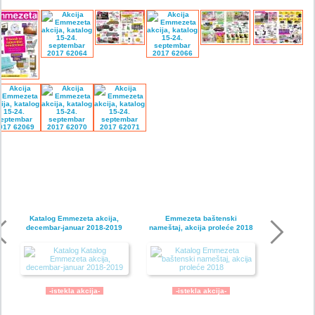
Katalog Emmezeta akcija,
Emmezeta baštenski
decembar-januar 2018-2019
nameštaj, akcija proleće 2018
-istekla akcija-
-istekla akcija-