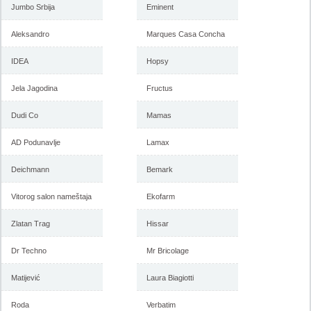
Jumbo Srbija
Eminent
Aleksandro
Marques Casa Concha
IDEA
Hopsy
Jela Jagodina
Fructus
Dudi Co
Mamas
AD Podunavlje
Lamax
Emmezeta katalog rasprodaja,
Akcija Emmezeta sve za
14-23. jul 2017
baštu, proleće 2017
Deichmann
Bemark
Vitorog salon nameštaja
Ekofarm
-istekla akcija-
-istekla akcija-
Zlatan Trag
Hissar
Dr Techno
Mr Bricolage
Matijević
Laura Biagiotti
Roda
Verbatim