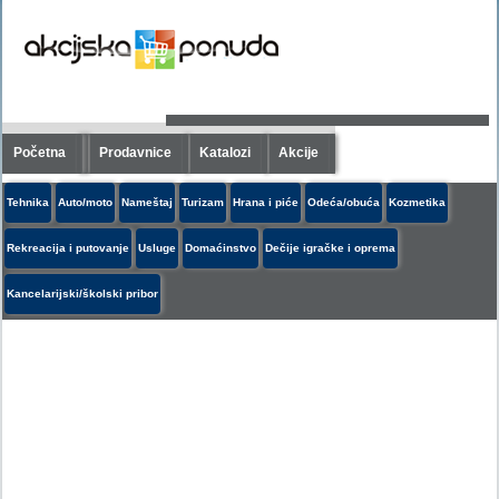
Početna
Prodavnice
Katalozi
Akcije
Tehnika
Auto/moto
Nameštaj
Turizam
Hrana i piće
Odeća/obuća
Kozmetika
Rekreacija i putovanje
Usluge
Domaćinstvo
Dečije igračke i oprema
Kancelarijski/školski pribor