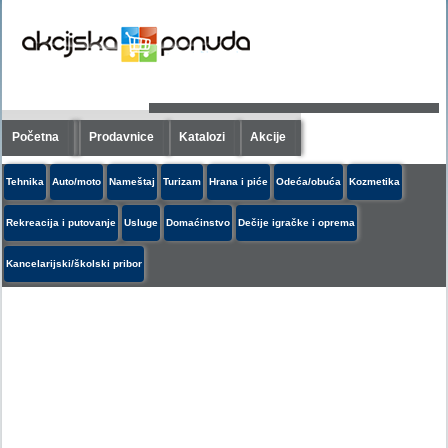
Početna
Prodavnice
Katalozi
Akcije
Tehnika
Auto/moto
Nameštaj
Turizam
Hrana i piće
Odeća/obuća
Kozmetika
Rekreacija i putovanje
Usluge
Domaćinstvo
Dečije igračke i oprema
Kancelarijski/školski pribor