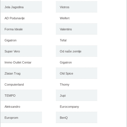
Emmezeta akcija, katalog 15-
Emmezeta akcija, katalog 10-
24. septembar 2017
20. august 2017
Jela Jagodina
Viotros
AD Podunavlje
Weifert
Forma Ideale
Valentins
-istekla akcija-
-istekla akcija-
Gigatron
Tefal
Super Vero
Od naše zemlje
Immo Outlet Centar
Gigatron
Zlatan Trag
Old Spice
Computerland
Thomy
Emmezeta katalog rasprodaja,
Akcija Emmezeta sve za
14-23. jul 2017
baštu, proleće 2017
TEMPO
Jupi
Aleksandro
Eurocompany
Europrom
-istekla akcija-
BenQ
-istekla akcija-