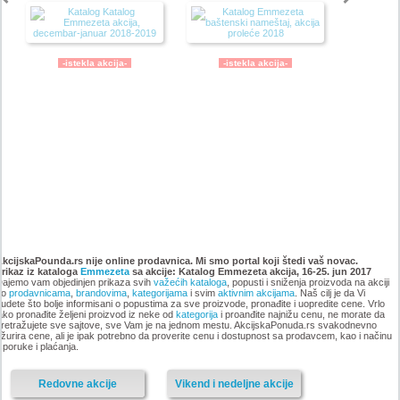
-istekla akcija-
-istekla akcija-
Emmezeta novogodisnji
Emmezeta akcija, katalog 15-
katalog 2017
24. decembar 2017
AkcijskaPounda.rs nije online prodavnica. Mi smo portal koji štedi vaš novac.
Prikaz iz kataloga
Emmezeta
sa akcije: Katalog Emmezeta akcija, 16-25. jun 2017
ajemo vam objedinjen prikaza svih
važećih kataloga
, popusti i sniženja proizvoda na akciji
po
prodavnicama
,
brandovima
,
kategorijama
i svim
aktivnim akcijama
. Naš cilj je da Vi
udete što bolje informisani o popustima za sve proizvode, pronađite i uopredite cene. Vrlo
ako pronađite željeni proizvod iz neke od
kategorija
i proanđite najnižu cenu, ne morate da
retražujete sve sajtove, sve Vam je na jednom mestu. AkcijskaPonuda.rs svakodnevno
-istekla akcija-
žurira cene, ali je ipak potrebno da proverite cenu i dostupnost sa prodavcem, kao i načinu
-istekla akcija-
sporuke i plaćanja.
Redovne akcije
Vikend i nedeljne akcije