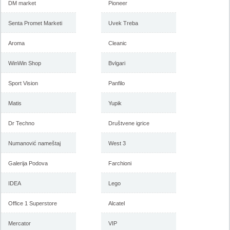
DM market
Pioneer
Senta Promet Marketi
Uvek Treba
Aroma
Cleanic
WinWin Shop
Bvlgari
Sport Vision
Panfilo
Katalog Emmezeta akcija, 16-
Katalog Emmezeta akcija, 31.
25. jun 2017
maj do 11. jun 2017
Matis
Yupik
Dr Techno
Društvene igrice
-istekla akcija-
-istekla akcija-
Numanović nameštaj
West 3
Galerija Podova
Farchioni
IDEA
Lego
Office 1 Superstore
Alcatel
Mercator
VIP