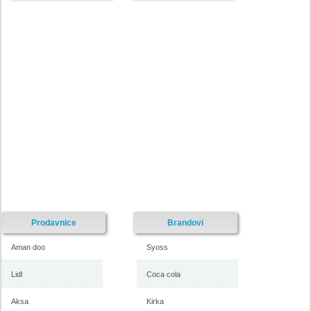
Emmenzeta katalog akcija, 17-
Emmezeta katalog akcija, 13-
26. novembar 2017
22. oktobar 2017
-istekla akcija-
-istekla akcija-
Prodavnice
Brandovi
Aman doo
Syoss
Lidl
Coca cola
Aksa
Kirka