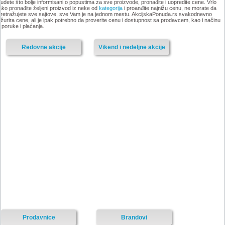
udete što bolje informisani o popustima za sve proizvode, pronađite i uopredite cene. Vrlo
ako pronađite željeni proizvod iz neke od
kategorija
i proanđite najnižu cenu, ne morate da
retražujete sve sajtove, sve Vam je na jednom mestu. AkcijskaPonuda.rs svakodnevno
-istekla akcija-
žurira cene, ali je ipak potrebno da proverite cenu i dostupnost sa prodavcem, kao i načinu
sporuke i plaćanja.
-istekla akcija-
Redovne akcije
Vikend i nedeljne akcije
Nije pronadjena lokacija kataloga.
Forma Ideale katalog akcija
Forma Ideale katalog akcija jul
avgust 2018
2018
-istekla akcija-
-istekla akcija-
Prodavnice
Brandovi