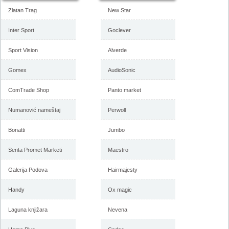
Zlatan Trag
New Star
Inter Sport
Goclever
Sport Vision
Alverde
Forma Ideale katalog
Forma Ideale akcija, katalog
Gomex
AudioSonic
namestaja maj 2018
april 2018
ComTrade Shop
Panto market
Numanović nameštaj
Perwoll
-istekla akcija-
-istekla akcija-
Bonatti
Jumbo
Senta Promet Marketi
Maestro
Galerija Podova
Hairmajesty
Handy
Ox magic
Laguna knjižara
Nevena
Forma Ideale katalog mart
Forma Ideale akcija, katalog