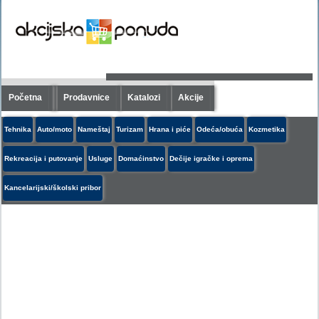
Početna
Prodavnice
Katalozi
Akcije
Tehnika
Auto/moto
Nameštaj
Turizam
Hrana i piće
Odeća/obuća
Kozmetika
Rekreacija i putovanje
Usluge
Domaćinstvo
Dečije igračke i oprema
Kancelarijski/školski pribor