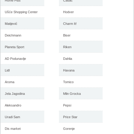
Home Plus
2018
Cadac
februar 2018
Ušće Shopping Center
Hodver
Matijević
-istekla akcija-
Charm It!
-istekla akcija-
Deichmann
Biser
Planeta Sport
Riken
AD Podunavlje
Dahlia
Lidl
Havana
Aroma
Tomico
Forma Ideale akcija, katalog
Forma Ideale akcija
januar 2018
nameštaja, katalog 7-31.
Jela Jagodina
Mlin Grocka
decembar 2017
Aleksandro
Pepsi
Uradi Sam
Price Star
-istekla akcija-
-istekla akcija-
Dis market
Gorenje