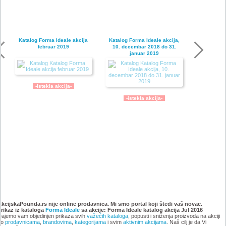
Katalog Forma Ideale akcija
Katalog Forma Ideale akcija,
februar 2019
10. decembar 2018 do 31.
januar 2019
-istekla akcija-
-istekla akcija-
Katalog Forma Ideale
Katalog Forma Ideale akcija
namestaja, akcija 6. novembar
oktobar 2018
AkcijskaPounda.rs nije online prodavnica. Mi smo portal koji štedi vaš novac.
Prikaz iz kataloga
do 9. decembar 2018
Forma Ideale
sa akcije: Forma Ideale katalog akcija Jul 2016
ajemo vam objedinjen prikaza svih
važećih kataloga
, popusti i sniženja proizvoda na akciji
po
prodavnicama
,
brandovima
,
kategorijama
i svim
aktivnim akcijama
. Naš cilj je da Vi