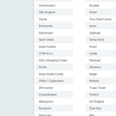
Univerexport
Escada
Lilly Drogerie
Finish
Handy
Yves Saint Lorent
Emmezeta
Iskon
Deichmann
Optimals
Sport Vision
Denta fresh
Super kartica
Knauf
JYSK d.o.o
Londa
Ušće Shopping Center
Flammat
PerSu
Simmons
Immo Outlet Centar
Singer
Office 1 Superstore
Bemark
DM market
Tropic Trade
Computerland
Tomico
Aleksandro
8.6 Original
Europrom
Žuta Osa
Aman doo
Bira