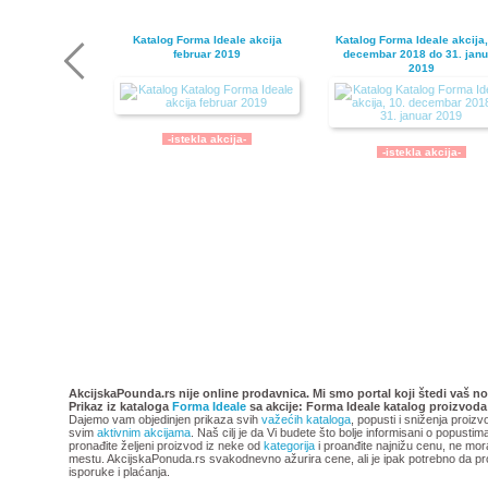
Katalog Forma Ideale akcija
Katalog Forma Ideale akcija,
februar 2019
decembar 2018 do 31. janu
2019
-istekla akcija-
-istekla akcija-
Katalog Forma Ideale akcija
Forma Ideale katalog akci
oktobar 2018
avgust 2018
AkcijskaPounda.rs nije online prodavnica. Mi smo portal koji štedi vaš no
Prikaz iz kataloga
Forma Ideale
sa akcije: Forma Ideale katalog proizvoda
Dajemo vam objedinjen prikaza svih
važećih kataloga
, popusti i sniženja proizv
svim
aktivnim akcijama
. Naš cilj je da Vi budete što bolje informisani o popusti
pronađite željeni proizvod iz neke od
kategorija
i proanđite najnižu cenu, ne mor
mestu. AkcijskaPonuda.rs svakodnevno ažurira cene, ali je ipak potrebno da pr
isporuke i plaćanja.
-istekla akcija-
-istekla akcija-