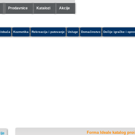
Prodavnice
Katalozi
Akcije
/obuća
Kozmetika
Rekreacija i putovanje
Usluge
Domaćinstvo
Dečije igračke i opr
Forma Ideale katalog pro
ije