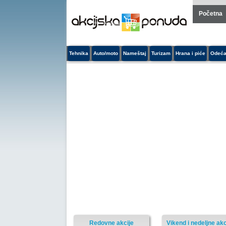
Početna
Tehnika
Auto/moto
Nameštaj
Turizam
Hrana i piće
Odeća
Redovne akcije
Vikend i nedeljne akc