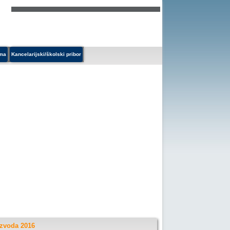
ema
Kancelarijski/školski pribor
izvoda 2016