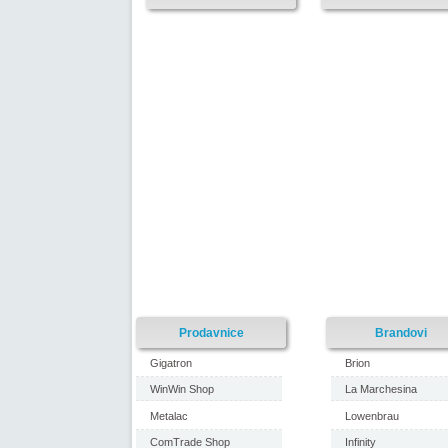
Prodavnice
Brandovi
Gigatron
Brion
WinWin Shop
La Marchesina
Metalac
Lowenbrau
ComTrade Shop
Infinity