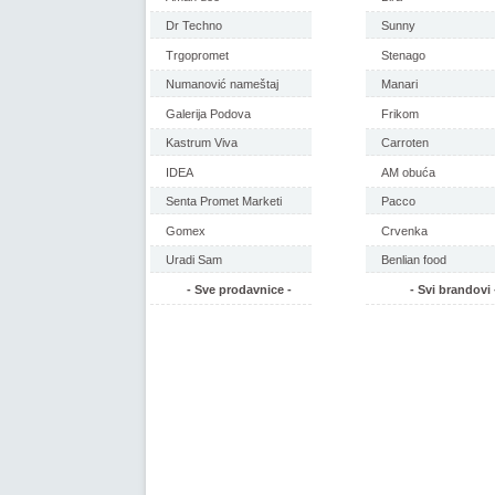
Dr Techno
Sunny
Trgopromet
Stenago
Numanović nameštaj
Manari
Galerija Podova
Frikom
Kastrum Viva
Carroten
IDEA
AM obuća
Senta Promet Marketi
Pacco
Gomex
Crvenka
Uradi Sam
Benlian food
- Sve prodavnice -
- Svi brandovi 