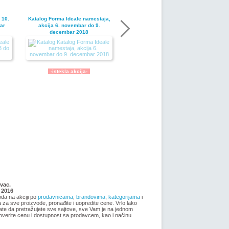
 10.
Katalog Forma Ideale namestaja,
ar
akcija 6. novembar do 9.
decembar 2018
-istekla akcija-
Nije pronadjena lokacija kataloga.
ja
Forma Ideale katalog akcija jul
vac.
2018
 2016
oda na akciji po
prodavnicama
,
brandovima
,
kategorijama
i
ma za sve proizvode, pronađite i uopredite cene. Vrlo lako
ate da pretražujete sve sajtove, sve Vam je na jednom
overite cenu i dostupnost sa prodavcem, kao i načinu