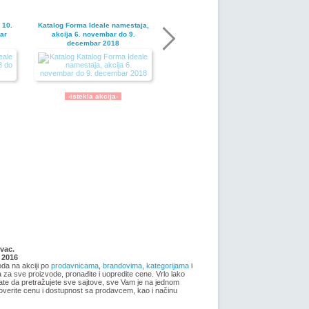
 10.
Katalog Forma Ideale namestaja,
ar
akcija 6. novembar do 9.
decembar 2018
-istekla akcija-
Nije pronadjena lokacija kataloga.
ja
Forma Ideale katalog akcija jul
vac.
2018
 2016
oda na akciji po
prodavnicama
,
brandovima
,
kategorijama
i
ma za sve proizvode, pronađite i uopredite cene. Vrlo lako
ate da pretražujete sve sajtove, sve Vam je na jednom
overite cenu i dostupnost sa prodavcem, kao i načinu