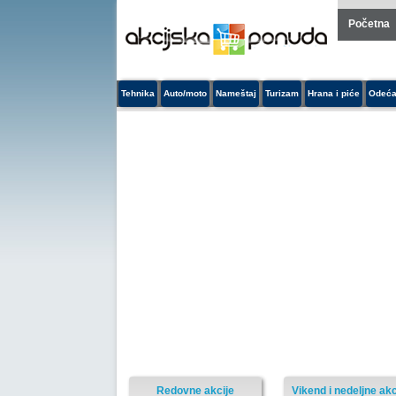
Početna
Tehnika
Auto/moto
Nameštaj
Turizam
Hrana i piće
Odeća
Redovne akcije
Vikend i nedeljne akc