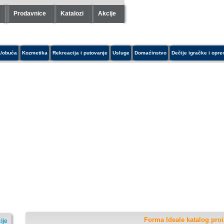
Prodavnice
Katalozi
Akcije
/obuća
Kozmetika
Rekreacija i putovanje
Usluge
Domaćinstvo
Dečije igračke i opr
Forma Ideale katalog pro
ije