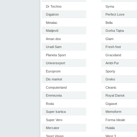
Dr Techno
Syma
Gigatron
Perfect Love
Metalac
Bella
Matijević
Gorka Tajna
Aman doo
Glam
Uradi Sam
Fresh foot
Planeta Sport
Graceland
Univerexport
Ambi Pur
Europrom
Sporty
Dis market
Greko
Computerland
Cleanic
Emmezeta
Royal Dansk
Roda
Gigaset
Super kartica
Memoform
Super Vero
Forma Ideale
Mercator
Hulala
Sport Vision
West 3