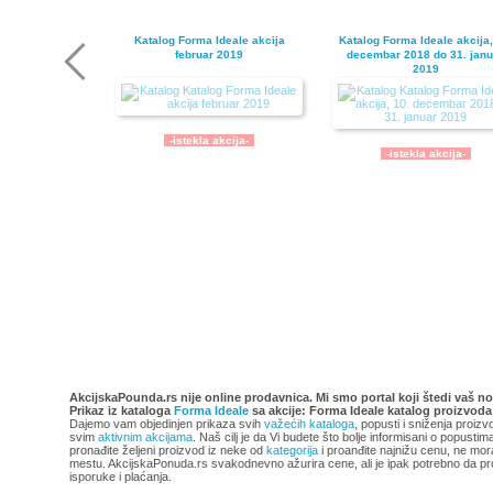
Katalog Forma Ideale akcija
Katalog Forma Ideale akcija,
februar 2019
decembar 2018 do 31. janu
2019
-istekla akcija-
-istekla akcija-
Katalog Forma Ideale akcija
Forma Ideale katalog akci
oktobar 2018
avgust 2018
AkcijskaPounda.rs nije online prodavnica. Mi smo portal koji štedi vaš no
Prikaz iz kataloga
Forma Ideale
sa akcije: Forma Ideale katalog proizvoda
Dajemo vam objedinjen prikaza svih
važećih kataloga
, popusti i sniženja proizv
svim
aktivnim akcijama
. Naš cilj je da Vi budete što bolje informisani o popusti
pronađite željeni proizvod iz neke od
kategorija
i proanđite najnižu cenu, ne mor
mestu. AkcijskaPonuda.rs svakodnevno ažurira cene, ali je ipak potrebno da pr
isporuke i plaćanja.
-istekla akcija-
-istekla akcija-