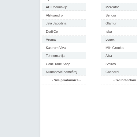
AD Podunavlje
Mercator
Aleksandro
Sencor
Jela Jagodina
Glamur
Dudi Co
Iska
Aroma
Logex
Kastrum Viva
Mlin Grocka
Tehnomanija
Alba
ComTrade Shop
Smilies
Numanović nameštaj
Cacharel
- Sve prodavnice -
- Svi brandovi 