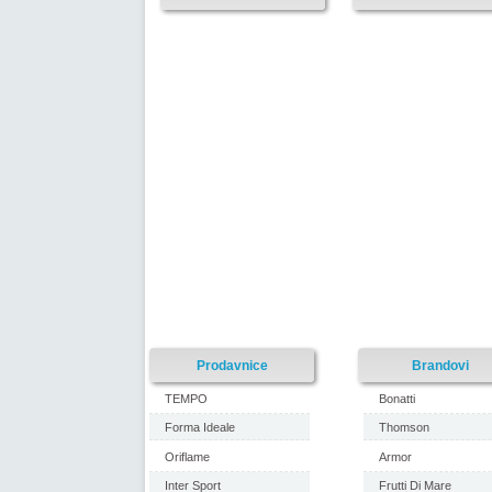
Prodavnice
Brandovi
TEMPO
Bonatti
Forma Ideale
Thomson
Oriflame
Armor
Inter Sport
Frutti Di Mare