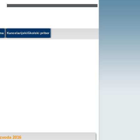
ema
Kancelarijski/školski pribor
izvoda 2016