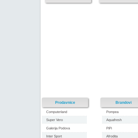
Prodavnice
Brandovi
Computerland
Pompea
Super Vero
Aquafresh
Galerija Podova
PiPi
Inter Sport
Afrodita