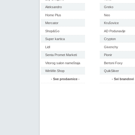
Aleksandro
Greko
Home Plus
Neo
Mercator
Krušovice
Shop&Go
AD Podunavlje
Super kartica
Crypton
Lidl
Givenchy
Senta Promet Marketi
Pionir
Vitorog salon nameštaja
Bertoni Foxy
WinWin Shop
QuikSilver
- Sve prodavnice -
- Svi brandovi 