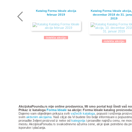
Katalog Forma Ideale akcija
Katalog Forma Ideale akcija,
februar 2019
decembar 2018 do 31. janu
2019
-istekla akcija-
-istekla akcija-
Katalog Forma Ideale akcija
Forma Ideale katalog akci
oktobar 2018
avgust 2018
AkcijskaPounda.rs nije online prodavnica. Mi smo portal koji štedi vaš no
Prikaz iz kataloga
Forma Ideale
sa akcije: Forma Ideale katalog proizvoda
Dajemo vam objedinjen prikaza svih
važećih kataloga
, popusti i sniženja proizv
svim
aktivnim akcijama
. Naš cilj je da Vi budete što bolje informisani o popusti
pronađite željeni proizvod iz neke od
kategorija
i proanđite najnižu cenu, ne mor
mestu. AkcijskaPonuda.rs svakodnevno ažurira cene, ali je ipak potrebno da pr
isporuke i plaćanja.
-istekla akcija-
-istekla akcija-