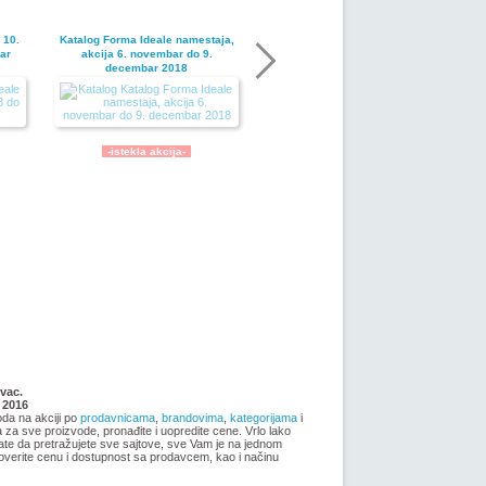
 10.
Katalog Forma Ideale namestaja,
ar
akcija 6. novembar do 9.
decembar 2018
-istekla akcija-
Nije pronadjena lokacija kataloga.
ja
Forma Ideale katalog akcija jul
vac.
2018
 2016
oda na akciji po
prodavnicama
,
brandovima
,
kategorijama
i
ma za sve proizvode, pronađite i uopredite cene. Vrlo lako
ate da pretražujete sve sajtove, sve Vam je na jednom
overite cenu i dostupnost sa prodavcem, kao i načinu