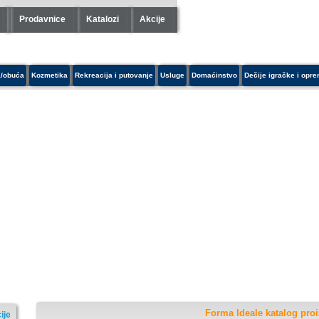
Prodavnice
Katalozi
Akcije
/obuća
Kozmetika
Rekreacija i putovanje
Usluge
Domaćinstvo
Dečije igračke i opr
Forma Ideale katalog pro
ije