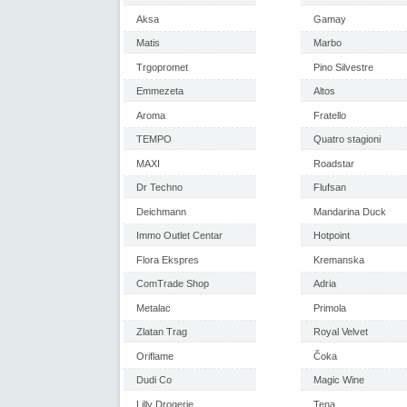
Aksa
Gamay
Matis
Marbo
Trgopromet
Pino Silvestre
Emmezeta
Altos
Aroma
Fratello
TEMPO
Quatro stagioni
MAXI
Roadstar
Dr Techno
Flufsan
Deichmann
Mandarina Duck
Immo Outlet Centar
Hotpoint
Flora Ekspres
Kremanska
ComTrade Shop
Adria
Metalac
Primola
Zlatan Trag
Royal Velvet
Oriflame
Čoka
Dudi Co
Magic Wine
Lilly Drogerie
Tena