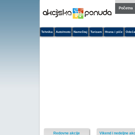
Početna
Tehnika
Auto/moto
Nameštaj
Turizam
Hrana i piće
Odeća
Redovne akcije
Vikend i nedeljne akc