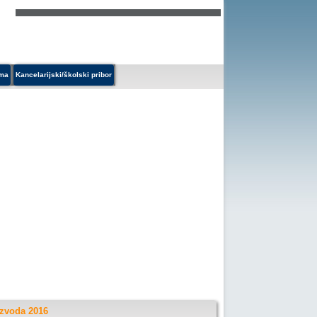
ema
Kancelarijski/školski pribor
izvoda 2016