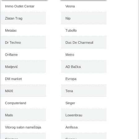
Immo Outlet Centar
Vesna
Zlatan Trag
Nip
Metalac
Tuboflo
Forma Ideale katalog
Forma Ideale akcija, katalog
Dr Techno
Duc De Charmeuil
namestaja maj 2018
april 2018
Oriflame
Metro
Matijević
AD Bačka
-istekla akcija-
-istekla akcija-
DM market
Evropa
MAXI
Tena
Computerland
Singer
Matis
Lowenbrau
Vitorog salon nameštaja
Amfissa
Forma Ideale katalog mart
Forma Ideale akcija, katalog