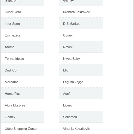
Gigatron
2018
Gamay
februar 2018
Super Vero
Mlekara Leskovac
Inter Sport
-istekla akcija-
DIS Market
-istekla akcija-
Emmezeta
Conex
Aroma
Nevex
Forma Ideale
Nivea Baby
Dudi Co
Mio
Mercator
Laguna knjige
Forma Ideale akcija, katalog
Forma Ideale akcija
januar 2018
nameštaja, katalog 7-31.
Home Plus
Asef
decembar 2017
Flora Ekspres
Libero
Gomex
Sebamed
-istekla akcija-
-istekla akcija-
Ušće Shopping Center
Vinarija Kovačević