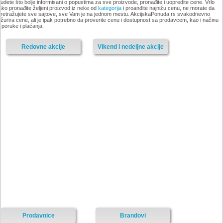
udete što bolje informisani o popustima za sve proizvode, pronađite i uopredite cene. Vrlo
ako pronađite željeni proizvod iz neke od
kategorija
i proanđite najnižu cenu, ne morate da
retražujete sve sajtove, sve Vam je na jednom mestu. AkcijskaPonuda.rs svakodnevno
-istekla akcija-
žurira cene, ali je ipak potrebno da proverite cenu i dostupnost sa prodavcem, kao i načinu
sporuke i plaćanja.
-istekla akcija-
Redovne akcije
Vikend i nedeljne akcije
Nije pronadjena lokacija kataloga.
Forma Ideale katalog akcija
Forma Ideale katalog akcija jul
avgust 2018
2018
-istekla akcija-
-istekla akcija-
Prodavnice
Brandovi