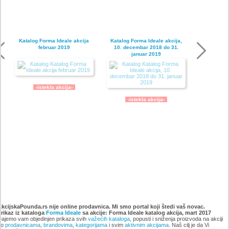
Katalog Forma Ideale akcija
Katalog Forma Ideale akcija,
februar 2019
10. decembar 2018 do 31.
januar 2019
-istekla akcija-
-istekla akcija-
Katalog Forma Ideale
Katalog Forma Ideale akcija
namestaja, akcija 6. novembar
oktobar 2018
AkcijskaPounda.rs nije online prodavnica. Mi smo portal koji štedi vaš novac.
Prikaz iz kataloga
do 9. decembar 2018
Forma Ideale
sa akcije: Forma Ideale katalog akcija, mart 2017
ajemo vam objedinjen prikaza svih
važećih kataloga
, popusti i sniženja proizvoda na akciji
po
prodavnicama
,
brandovima
,
kategorijama
i svim
aktivnim akcijama
. Naš cilj je da Vi