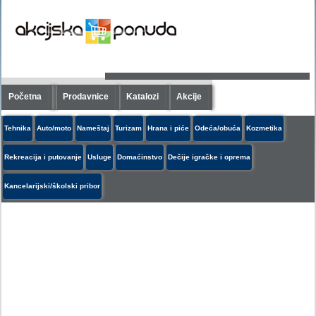
Početna
Prodavnice
Katalozi
Akcije
Tehnika
Auto/moto
Nameštaj
Turizam
Hrana i piće
Odeća/obuća
Kozmetika
Rekreacija i putovanje
Usluge
Domaćinstvo
Dečije igračke i oprema
Kancelarijski/školski pribor