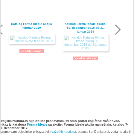
Katalog Forma Ideale akcija
Katalog Forma Ideale akcija,
februar 2019
10. decembar 2018 do 31.
januar 2019
-istekla akcija-
-istekla akcija-
Katalog Forma Ideale
Katalog Forma Ideale akcija
namestaja, akcija 6. novembar
oktobar 2018
AkcijskaPounda.rs nije online prodavnica. Mi smo portal koji štedi vaš novac.
Prikaz iz kataloga
do 9. decembar 2018
Forma Ideale
sa akcije: Forma Ideale akcija nameštaja, katalog 7-
31. decembar 2017
ajemo vam objedinjen prikaza svih
važećih kataloga
, popusti i sniženja proizvoda na akciji