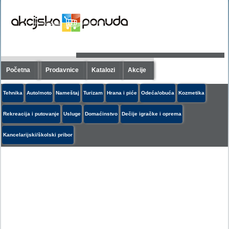
Početna
Prodavnice
Katalozi
Akcije
Tehnika
Auto/moto
Nameštaj
Turizam
Hrana i piće
Odeća/obuća
Kozmetika
Rekreacija i putovanje
Usluge
Domaćinstvo
Dečije igračke i oprema
Kancelarijski/školski pribor