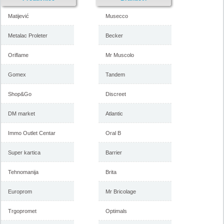
Matijević
Musecco
Metalac Proleter
Becker
Oriflame
Mr Muscolo
Forma Ideale katalog
Forma Ideale akcija, katalog
namestaja maj 2018
april 2018
Gomex
Tandem
Shop&Go
Discreet
-istekla akcija-
DM market
Atlantic
-istekla akcija-
Immo Outlet Centar
Oral B
Super kartica
Barrier
Tehnomanija
Brita
Europrom
Mr Bricolage
Trgopromet
Optimals
Forma Ideale katalog mart
Forma Ideale akcija, katalog