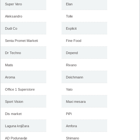
2018
februar 2018
Super Vero
Elan
Aleksandro
Tolle
-istekla akcija-
Dudi Co
Explicit
-istekla akcija-
Senta Promet Marketi
Fine Food
Dr Techno
Depend
Matis
Rivano
Aroma
Deichmann
Office 1 Superstore
Yato
Forma Ideale akcija, katalog
Forma Ideale akcija
januar 2018
nameštaja, katalog 7-31.
decembar 2017
Sport Vision
Maxi mesara
Dis market
PiPi
-istekla akcija-
-istekla akcija-
Laguna knjižara
Amfora
AD Podunavlje
Shimano