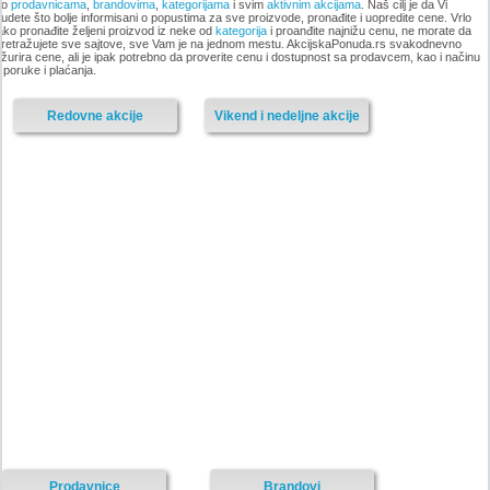
po
prodavnicama
,
brandovima
,
kategorijama
i svim
aktivnim akcijama
. Naš cilj je da Vi
udete što bolje informisani o popustima za sve proizvode, pronađite i uopredite cene. Vrlo
ako pronađite željeni proizvod iz neke od
kategorija
i proanđite najnižu cenu, ne morate da
-istekla akcija-
retražujete sve sajtove, sve Vam je na jednom mestu. AkcijskaPonuda.rs svakodnevno
žurira cene, ali je ipak potrebno da proverite cenu i dostupnost sa prodavcem, kao i načinu
-istekla akcija-
sporuke i plaćanja.
Redovne akcije
Vikend i nedeljne akcije
Nije pronadjena lokacija kataloga.
Forma Ideale katalog akcija
Forma Ideale katalog akcija jul
avgust 2018
2018
-istekla akcija-
-istekla akcija-
Prodavnice
Brandovi