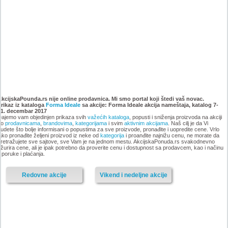
Katalog Forma Ideale
Katalog Forma Ideale akcija
namestaja, akcija 6. novembar
oktobar 2018
AkcijskaPounda.rs nije online prodavnica. Mi smo portal koji štedi vaš novac.
Prikaz iz kataloga
do 9. decembar 2018
Forma Ideale
sa akcije: Forma Ideale akcija nameštaja, katalog 7-
31. decembar 2017
ajemo vam objedinjen prikaza svih
važećih kataloga
, popusti i sniženja proizvoda na akciji
po
prodavnicama
,
brandovima
,
kategorijama
i svim
aktivnim akcijama
. Naš cilj je da Vi
udete što bolje informisani o popustima za sve proizvode, pronađite i uopredite cene. Vrlo
ako pronađite željeni proizvod iz neke od
kategorija
i proanđite najnižu cenu, ne morate da
-istekla akcija-
retražujete sve sajtove, sve Vam je na jednom mestu. AkcijskaPonuda.rs svakodnevno
žurira cene, ali je ipak potrebno da proverite cenu i dostupnost sa prodavcem, kao i načinu
-istekla akcija-
sporuke i plaćanja.
Redovne akcije
Vikend i nedeljne akcije