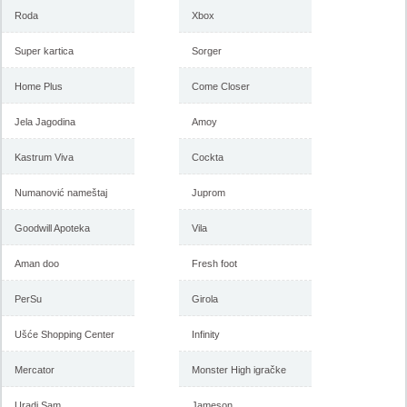
-istekla akcija-
Roda
Xbox
-istekla akcija-
Super kartica
Sorger
Home Plus
Come Closer
Jela Jagodina
Amoy
Kastrum Viva
Cockta
Numanović nameštaj
Juprom
Forma Ideale katalog mart
Forma Ideale akcija, katalog
2018
februar 2018
Goodwill Apoteka
Vila
Aman doo
Fresh foot
-istekla akcija-
PerSu
Girola
-istekla akcija-
Ušće Shopping Center
Infinity
Mercator
Monster High igračke
Uradi Sam
Jameson