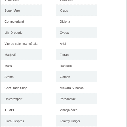
Super Vero
Krups
Computerland
Diplona
Forma Ideale akcija, katalog
Forma Ideale akcija
januar 2018
nameštaja, katalog 7-31.
decembar 2017
Lilly Drogerie
Cybex
Vitorog salon nameštaja
Arieli
-istekla akcija-
-istekla akcija-
Matijević
Floran
Matis
Raffaello
Aroma
Gombit
ComTrade Shop
Mlekara Subotica
Univerexport
Paradontax
TEMPO
Vinarija čoka
Forma Ideale katalog
Forma Ideale jesenja ponuda
nameštaja, akcija 7. novembar
1-6. novembar 2017
do 6. decembar 2017
Flora Ekspres
Tommy Hilfiger