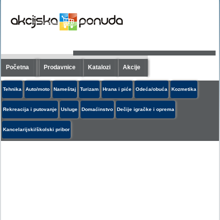
Početna
Prodavnice
Katalozi
Akcije
Tehnika
Auto/moto
Nameštaj
Turizam
Hrana i piće
Odeća/obuća
Kozmetika
Rekreacija i putovanje
Usluge
Domaćinstvo
Dečije igračke i oprema
Kancelarijski/školski pribor