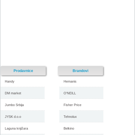
Nije pronadjena lokacija kataloga.
Forma Ideale katalog akcija
Forma Ideale katalog akcija jul
avgust 2018
2018
-istekla akcija-
-istekla akcija-
Prodavnice
Brandovi
Handy
Hemanis
DM market
O'NEILL
Jumbo Srbija
Fisher Price
Forma Ideale katalog
Forma Ideale akcija, katalog
namestaja maj 2018
april 2018
JYSK d.o.o
Tehnolux
Laguna knjižara
Belkino