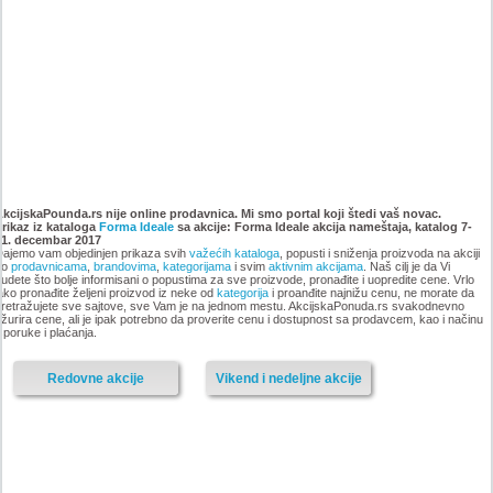
Katalog Forma Ideale
Katalog Forma Ideale akcija
namestaja, akcija 6. novembar
oktobar 2018
AkcijskaPounda.rs nije online prodavnica. Mi smo portal koji štedi vaš novac.
Prikaz iz kataloga
do 9. decembar 2018
Forma Ideale
sa akcije: Forma Ideale akcija nameštaja, katalog 7-
31. decembar 2017
ajemo vam objedinjen prikaza svih
važećih kataloga
, popusti i sniženja proizvoda na akciji
po
prodavnicama
,
brandovima
,
kategorijama
i svim
aktivnim akcijama
. Naš cilj je da Vi
udete što bolje informisani o popustima za sve proizvode, pronađite i uopredite cene. Vrlo
ako pronađite željeni proizvod iz neke od
kategorija
i proanđite najnižu cenu, ne morate da
-istekla akcija-
retražujete sve sajtove, sve Vam je na jednom mestu. AkcijskaPonuda.rs svakodnevno
žurira cene, ali je ipak potrebno da proverite cenu i dostupnost sa prodavcem, kao i načinu
-istekla akcija-
sporuke i plaćanja.
Redovne akcije
Vikend i nedeljne akcije