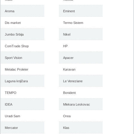
Aroma
Eminent
Dis market
Termo Sistem
Forma Ideale akcija, katalog
Forma Ideale akcija
januar 2018
nameštaja, katalog 7-31.
decembar 2017
Jumbo Srbija
Nikel
ComTrade Shop
HP
-istekla akcija-
-istekla akcija-
Sport Vision
Apacer
Metalac Proleter
Karavan
Laguna knjižara
Le Veneziane
TEMPO
Bonident
IDEA
Mlekara Leskovac
Uradi Sam
Orea
Forma Ideale katalog
Forma Ideale jesenja ponuda
nameštaja, akcija 7. novembar
1-6. novembar 2017
do 6. decembar 2017
Mercator
Klas