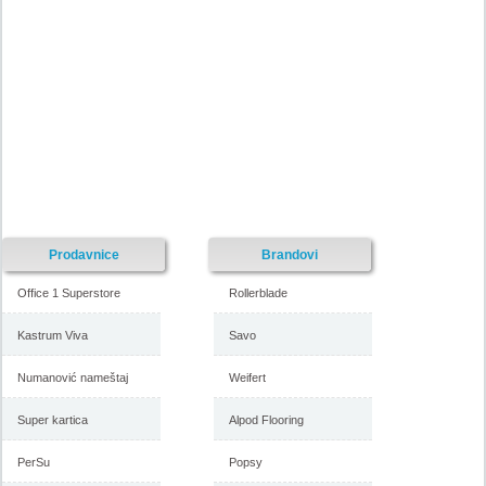
Nije pronadjena lokacija kataloga.
Forma Ideale katalog akcija
Forma Ideale katalog akcija jul
avgust 2018
2018
-istekla akcija-
-istekla akcija-
Prodavnice
Brandovi
Office 1 Superstore
Rollerblade
Kastrum Viva
Savo
Numanović nameštaj
Weifert
Forma Ideale katalog
Forma Ideale akcija, katalog
namestaja maj 2018
april 2018
Super kartica
Alpod Flooring
PerSu
Popsy