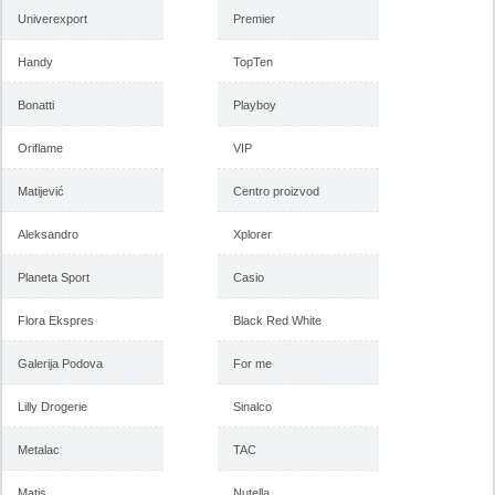
-istekla akcija-
Univerexport
Premier
-istekla akcija-
Handy
TopTen
Bonatti
Playboy
Oriflame
VIP
Matijević
Centro proizvod
Aleksandro
Xplorer
Forma Ideale katalog mart
Forma Ideale akcija, katalog
2018
februar 2018
Planeta Sport
Casio
Flora Ekspres
Black Red White
-istekla akcija-
Galerija Podova
For me
-istekla akcija-
Lilly Drogerie
Sinalco
Metalac
TAC
Matis
Nutella