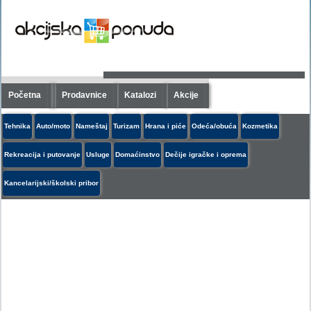
Početna
Prodavnice
Katalozi
Akcije
Tehnika
Auto/moto
Nameštaj
Turizam
Hrana i piće
Odeća/obuća
Kozmetika
Rekreacija i putovanje
Usluge
Domaćinstvo
Dečije igračke i oprema
Kancelarijski/školski pribor