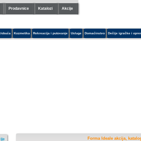
Prodavnice
Katalozi
Akcije
/obuća
Kozmetika
Rekreacija i putovanje
Usluge
Domaćinstvo
Dečije igračke i opr
Forma Ideale akcija, katalo
ije