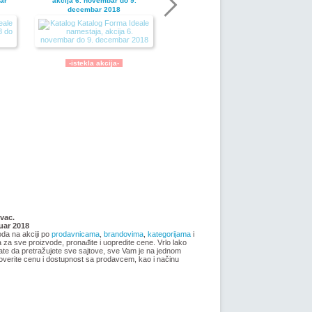
ar
akcija 6. novembar do 9.
decembar 2018
-istekla akcija-
Nije pronadjena lokacija kataloga.
ja
Forma Ideale katalog akcija jul
vac.
2018
nuar 2018
oda na akciji po
prodavnicama
,
brandovima
,
kategorijama
i
ma za sve proizvode, pronađite i uopredite cene. Vrlo lako
ate da pretražujete sve sajtove, sve Vam je na jednom
overite cenu i dostupnost sa prodavcem, kao i načinu
-istekla akcija-