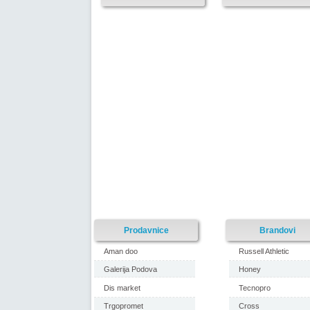
Prodavnice
Brandovi
Aman doo
Russell Athletic
Galerija Podova
Honey
Dis market
Tecnopro
Trgopromet
Cross