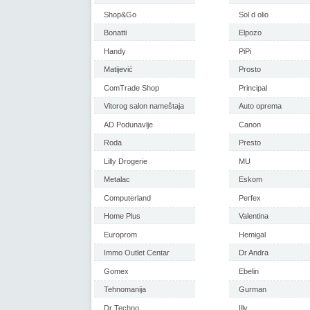
Shop&Go
Sol d olio
Bonatti
Elpozo
Handy
PiPi
Matijević
Prosto
ComTrade Shop
Principal
Vitorog salon nameštaja
Auto oprema
AD Podunavlje
Canon
Roda
Presto
Lilly Drogerie
MU
Metalac
Eskom
Computerland
Perfex
Home Plus
Valentina
Europrom
Hemigal
Immo Outlet Centar
Dr Andra
Gomex
Ebelin
Tehnomanija
Gurman
Dr Techno
Illy