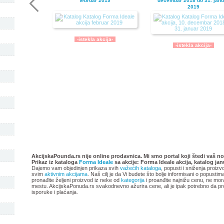
februar 2019
decembar 2018 do 31. janu
2019
-istekla akcija-
-istekla akcija-
Katalog Forma Ideale akcija
Forma Ideale katalog akci
oktobar 2018
avgust 2018
AkcijskaPounda.rs nije online prodavnica. Mi smo portal koji štedi vaš no
Prikaz iz kataloga
Forma Ideale
sa akcije: Forma Ideale akcija, katalog ja
Dajemo vam objedinjen prikaza svih
važećih kataloga
, popusti i sniženja proizv
svim
aktivnim akcijama
. Naš cilj je da Vi budete što bolje informisani o popusti
pronađite željeni proizvod iz neke od
kategorija
i proanđite najnižu cenu, ne mor
mestu. AkcijskaPonuda.rs svakodnevno ažurira cene, ali je ipak potrebno da pr
isporuke i plaćanja.
-istekla akcija-
-istekla akcija-