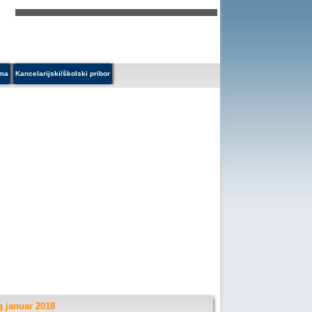
ema
Kancelarijski/školski pribor
g januar 2018