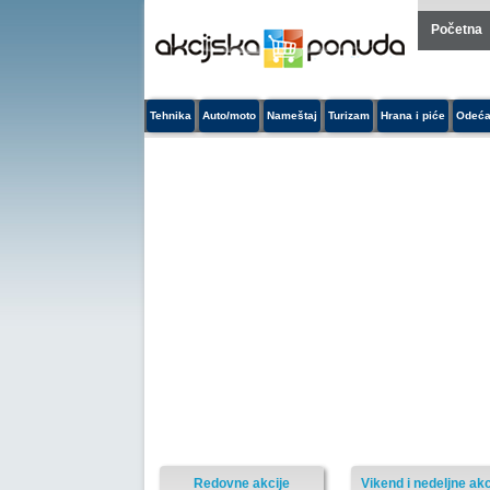
Početna
Tehnika
Auto/moto
Nameštaj
Turizam
Hrana i piće
Odeća
Redovne akcije
Vikend i nedeljne akc