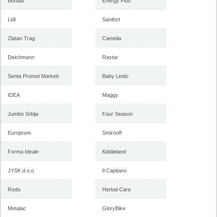
Bonatti
2018
Energy Plus
februar 2018
Lidl
Sanifort
Zlatan Trag
-istekla akcija-
Camelia
-istekla akcija-
Deichmann
Rastar
Senta Promet Marketi
Baby Lindo
IDEA
Maggy
Jumbo Srbija
Four Season
Europrom
Smirnoff
Forma Ideale akcija, katalog
Forma Ideale akcija
januar 2018
nameštaja, katalog 7-31.
Forma Ideale
Kiddieland
decembar 2017
JYSK d.o.o
Il Capitano
Roda
Herbal Care
-istekla akcija-
-istekla akcija-
Metalac
GloryBike