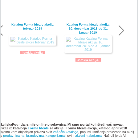
Katalog Forma Ideale akcija
Katalog Forma Ideale akcija,
februar 2019
10. decembar 2018 do 31.
januar 2019
-istekla akcija-
-istekla akcija-
Katalog Forma Ideale
Katalog Forma Ideale akcija
namestaja, akcija 6. novembar
oktobar 2018
AkcijskaPounda.rs nije online prodavnica. Mi smo portal koji štedi vaš novac.
Prikaz iz kataloga
do 9. decembar 2018
Forma Ideale
sa akcije: Forma Ideale akcija, katalog april 2018
ajemo vam objedinjen prikaza svih
važećih kataloga
, popusti i sniženja proizvoda na akciji
po
prodavnicama
,
brandovima
,
kategorijama
i svim
aktivnim akcijama
. Naš cilj je da Vi