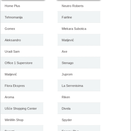
Home Plus
Neutro Roberts
Tehnomanija
Fairline
Gomex
Mlekara Subotica
Forma Ideale katalog
Forma Ideale akcija, katalog
Aleksandro
Matijević
namestaja maj 2018
april 2018
Uradi Sam
Axe
Office 1 Superstore
Stenago
-istekla akcija-
-istekla akcija-
Matijević
Juprom
Flora Ekspres
La Serrenisima
Aroma
Riken
Ušće Shopping Center
Divela
WinWin Shop
Spyder
Forma Ideale katalog mart
Forma Ideale akcija, katalog