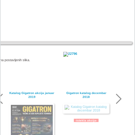
a postavljenih slika.
Katalog Gigatron akcija januar
Gigatron katalog decembar
2019
2018
-istekla akcija-