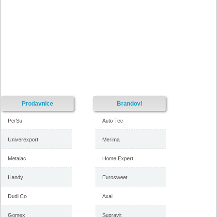
Katalog GIGATRON akcija
Gigatron katalog akcija avgust
septembar 2018
2018
-istekla akcija-
-istekla akcija-
Prodavnice
Brandovi
PerSu
Auto Tec
Univerexport
Merima
Metalac
Home Expert
Gigatron katalog jul 2018
Gigatron katalog bele tehnike
maj 2018
Handy
Eurosweet
Dudi Co
Axal
-istekla akcija-
-istekla akcija-
Gomex
Supravit