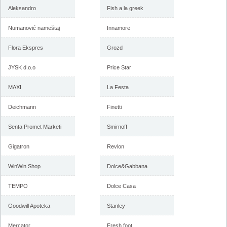
Aleksandro
Fish a la greek
Numanović nameštaj
Innamore
Gigatron katalog februar 2018
Gigatron katalog akcija januar
2018
Flora Ekspres
Grozd
JYSK d.o.o
Price Star
-istekla akcija-
-istekla akcija-
MAXI
La Festa
Deichmann
Finetti
Senta Promet Marketi
Smirnoff
Gigatron
Revlon
WinWin Shop
Dolce&Gabbana
TEMPO
Dolce Casa
Gigatron katalog akcija
Gigatron katalog novembar
decembar 2017
2017
Goodwill Apoteka
Stanley
Mercator
Fresh foot