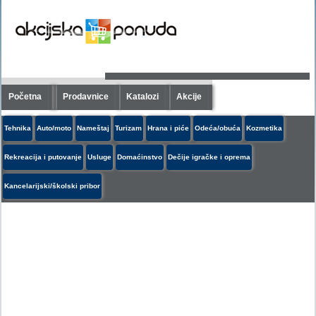
Početna
Prodavnice
Katalozi
Akcije
Tehnika
Auto/moto
Nameštaj
Turizam
Hrana i piće
Odeća/obuća
Kozmetika
Rekreacija i putovanje
Usluge
Domaćinstvo
Dečije igračke i oprema
Kancelarijski/školski pribor