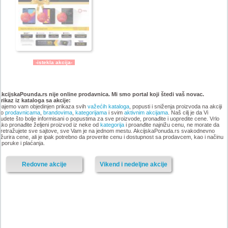
-istekla akcija-
Katalog GIGATRON akcija
Katalog Gigatron akcija,
novembar 2018
oktobar 2018
AkcijskaPounda.rs nije online prodavnica. Mi smo portal koji štedi vaš novac.
Prikaz iz kataloga
sa akcije:
ajemo vam objedinjen prikaza svih
važećih kataloga
, popusti i sniženja proizvoda na akciji
po
prodavnicama
,
brandovima
,
kategorijama
i svim
aktivnim akcijama
. Naš cilj je da Vi
udete što bolje informisani o popustima za sve proizvode, pronađite i uopredite cene. Vrlo
ako pronađite željeni proizvod iz neke od
kategorija
i proanđite najnižu cenu, ne morate da
retražujete sve sajtove, sve Vam je na jednom mestu. AkcijskaPonuda.rs svakodnevno
-istekla akcija-
žurira cene, ali je ipak potrebno da proverite cenu i dostupnost sa prodavcem, kao i načinu
-istekla akcija-
sporuke i plaćanja.
Redovne akcije
Vikend i nedeljne akcije