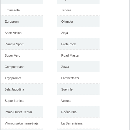
Emmezeta
Tenera
Europrom
Olympia
Sport Vision
Zlaja
Planeta Sport
Profi Cook
Super Vero
Road Master
Gigatron katalog april 2018
Gigatron katalog mart 2018
Computerland
Zewa
Trgopromet
Lambertazzi
-istekla akcija-
-istekla akcija-
Jela Jagodina
Soehnle
Super kartica
Velnea
Immo Outlet Centar
Rečna riba
Vitorog salon nameštaja
La Serrenisima