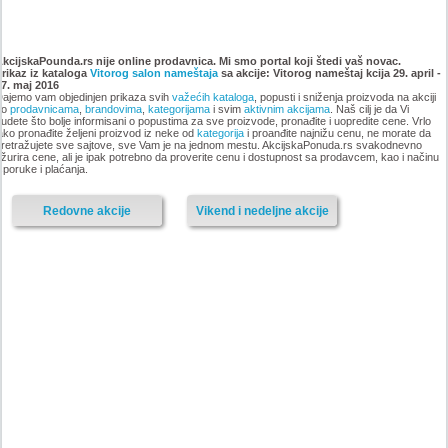
Katalog Vitorog nameštaj
Katalog Vitorog nameštaj,
akcija, 14. dec. 2018 do 25.
akcija 2. novembar do 14.
AkcijskaPounda.rs nije online prodavnica. Mi smo portal koji štedi vaš novac.
Prikaz iz kataloga
januar 2019
Vitorog salon nameštaja
sa akcije: Vitorog nameštaj kcija 29. april -
decembar 2018
27. maj 2016
ajemo vam objedinjen prikaza svih
važećih kataloga
, popusti i sniženja proizvoda na akciji
po
prodavnicama
,
brandovima
,
kategorijama
i svim
aktivnim akcijama
. Naš cilj je da Vi
udete što bolje informisani o popustima za sve proizvode, pronađite i uopredite cene. Vrlo
ako pronađite željeni proizvod iz neke od
kategorija
i proanđite najnižu cenu, ne morate da
retražujete sve sajtove, sve Vam je na jednom mestu. AkcijskaPonuda.rs svakodnevno
-istekla akcija-
žurira cene, ali je ipak potrebno da proverite cenu i dostupnost sa prodavcem, kao i načinu
-istekla akcija-
sporuke i plaćanja.
Redovne akcije
Vikend i nedeljne akcije
Katalog Vitorog nameštaja,
Akcija Vitorog nameštaj, 17.
akcija 28. septembar do 2.
avgust do 28. septembar 2018
novembar 2018