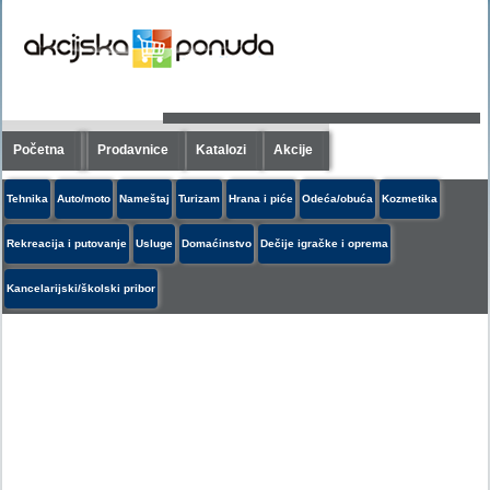
Početna
Prodavnice
Katalozi
Akcije
Tehnika
Auto/moto
Nameštaj
Turizam
Hrana i piće
Odeća/obuća
Kozmetika
Rekreacija i putovanje
Usluge
Domaćinstvo
Dečije igračke i oprema
Kancelarijski/školski pribor