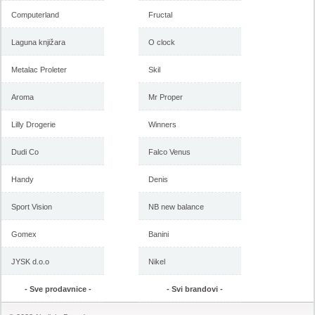
Computerland
Fructal
-istekla akcija-
-istekla akcija-
Laguna knjižara
O clock
Metalac Proleter
Skil
Aroma
Mr Proper
Lilly Drogerie
Winners
Dudi Co
Falco Venus
Vitorog katalog nameštaja,
Vitorog akcija, katalog
Handy
Denis
akcija 29. sep. do 3. novembar
nameštaja 11. august do 29.
2017
septembar 2017
Sport Vision
NB new balance
Gomex
Banini
-istekla akcija-
-istekla akcija-
JYSK d.o.o
Nikel
- Sve prodavnice -
- Svi brandovi -