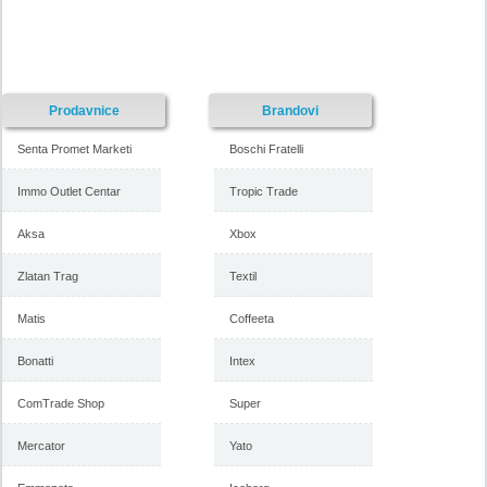
-istekla akcija-
-istekla akcija-
Prodavnice
Brandovi
Senta Promet Marketi
Boschi Fratelli
Immo Outlet Centar
Tropic Trade
Aksa
Xbox
Akcija Vitorog nameštaj, 29.
Vitorog katalog nameštaja,
jun do 17. avgust 2018
akcija 13. april do 25. maj
2018
Zlatan Trag
Textil
Matis
Coffeeta
-istekla akcija-
-istekla akcija-
Bonatti
Intex
ComTrade Shop
Super
Mercator
Yato