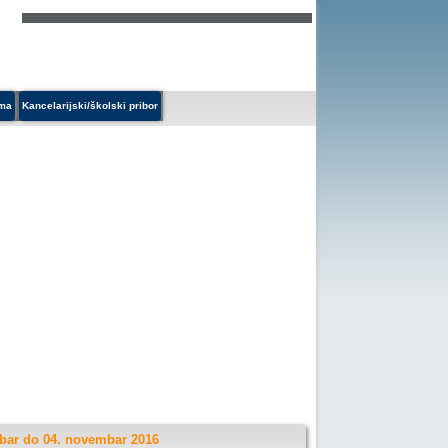
ema
Kancelarijski/školski pribor
obar do 04. novembar 2016