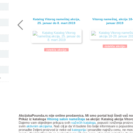
Katalog Vitorog nameštaj akcija,
Vitorog nameštaj, akcija 18-
25. januar do 8. mart 2019
januar 2019
-istekla akcija-
-istekla akcija-
-
Katalog Vitorog nameštaj, akcija
Katalog Vitorog nameštaja, a
2. novembar do 14. decembar
28. septembar do 2. novem
AkcijskaPounda.rs nije online prodavnica. Mi smo portal koji štedi vaš no
Prikaz iz kataloga
Vitorog salon nameštaja
2018
sa akcije: Katalog akcija Vito
2018
Dajemo vam objedinjen prikaza svih
važećih kataloga
, popusti i sniženja proizv
svim
aktivnim akcijama
. Naš cilj je da Vi budete što bolje informisani o popusti
pronađite željeni proizvod iz neke od
kategorija
i proanđite najnižu cenu, ne mor