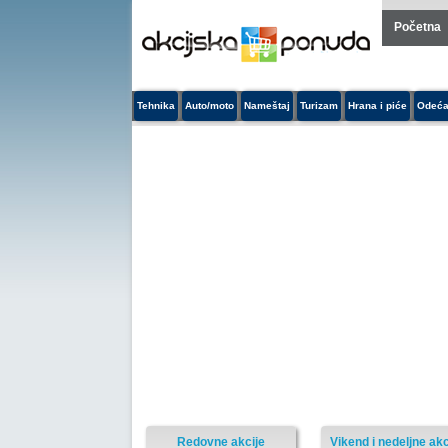
Početna
Tehnika
Auto/moto
Nameštaj
Turizam
Hrana i piće
Odeća
Redovne akcije
Vikend i nedeljne akc