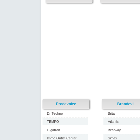
Prodavnice
Brandovi
Dr Techno
Brita
TEMPO
Atlantis
Gigatron
Bestway
Immo Outlet Centar
Simex