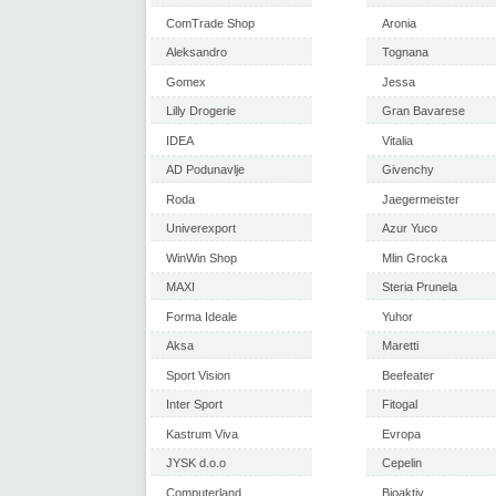
ComTrade Shop
Aronia
Aleksandro
Tognana
Gomex
Jessa
Lilly Drogerie
Gran Bavarese
IDEA
Vitalia
AD Podunavlje
Givenchy
Roda
Jaegermeister
Univerexport
Azur Yuco
WinWin Shop
Mlin Grocka
MAXI
Steria Prunela
Forma Ideale
Yuhor
Aksa
Maretti
Sport Vision
Beefeater
Inter Sport
Fitogal
Kastrum Viva
Evropa
JYSK d.o.o
Cepelin
Computerland
Bioaktiv