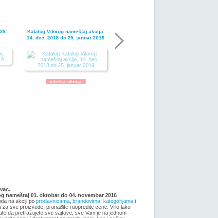
28.
Katalog Vitorog nameštaj akcija,
14. dec. 2018 do 25. januar 2019
-istekla akcija-
kcija
Akcija Vitorog nameštaj, 17.
bar
avgust do 28. septembar 2018
vac.
rog nameštaj 01. oktobar do 04. novembar 2016
oda na akciji po
prodavnicama
,
brandovima
,
kategorijama
i
ma za sve proizvode, pronađite i uopredite cene. Vrlo lako
ate da pretražujete sve sajtove, sve Vam je na jednom