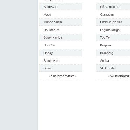
Shop&Go
Niška mlekara
Matis
Carnation
Jumbo Srbija
Enrique Iglesias
DM market
Laguna knjige
Super kartica
Top Ten
Dudi Co
Krnjevac
Handy
Kronborg
Super Vero
Antika
Bonatti
VP Gambit
- Sve prodavnice -
- Svi brandovi 