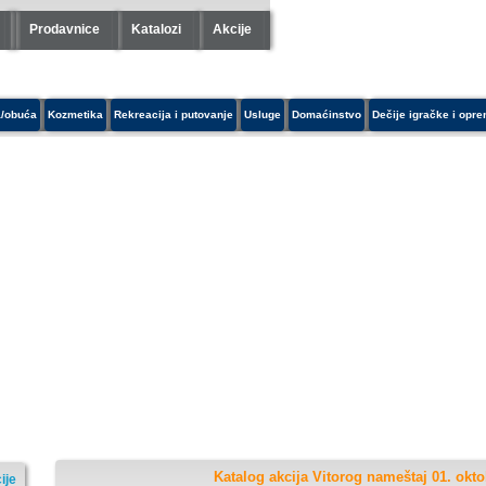
Prodavnice
Katalozi
Akcije
/obuća
Kozmetika
Rekreacija i putovanje
Usluge
Domaćinstvo
Dečije igračke i opr
Katalog akcija Vitorog nameštaj 01. okt
ije