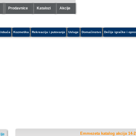
Prodavnice
Katalozi
Akcije
/obuća
Kozmetika
Rekreacija i putovanje
Usluge
Domaćinstvo
Dečije igračke i opr
Emmezeta katalog akcija 14-2
ije