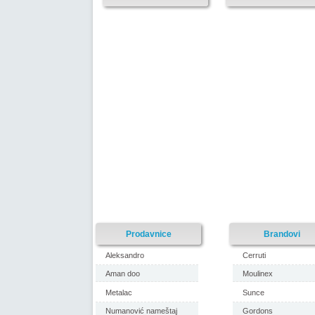
Prodavnice
Brandovi
Aleksandro
Cerruti
Aman doo
Moulinex
Metalac
Sunce
Numanović nameštaj
Gordons