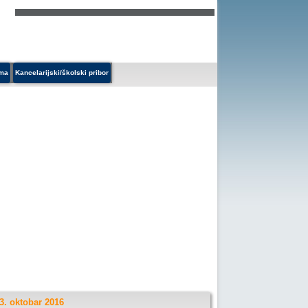
ema
Kancelarijski/školski pribor
3. oktobar 2016