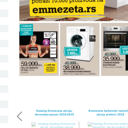
Katalog Emmezeta akcija,
Emmezeta baštenski namešt
decembar-januar 2018-2019
akcija proleće 2018