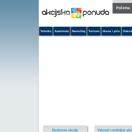
Početna
Tehnika
Auto/moto
Nameštaj
Turizam
Hrana i piće
Odeća
Redovne akcije
Vikend i nedeljne akc