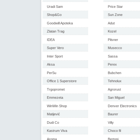
Uradi Sam
Price Star
Shop&Go
Sun Zone
Goodwill Apoteka
Adut
Zlatan Trag
Kozel
IDEA
Pilsner
Super Vero
Musecco
Inter Sport
Sassa
Aksa
Perex
PerSu
Bubchen
Office 1 Superstore
Tehnolux
Trgopromet
Agrorust
Emmezeta
San Miguel
WinWin Shop
Denver Electronics
Matijević
Baurer
Dudi Co
Villy
Kastrum Viva
Choco fil
Aroma
Bertoni