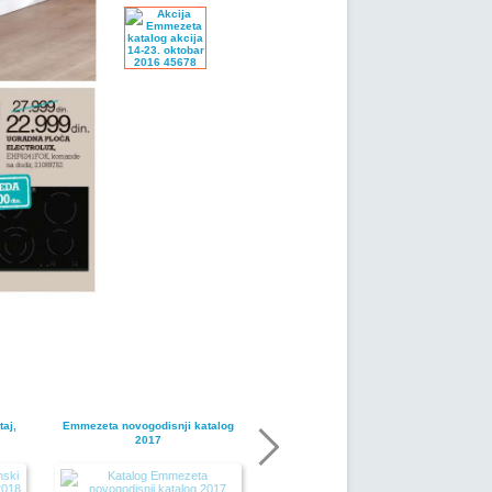
aj,
Emmezeta novogodisnji katalog
2017