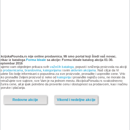
Katalog Forma Ideale
Katalog Forma Ideale akcija
namestaja, akcija 6. novembar
oktobar 2018
AkcijskaPounda.rs nije online prodavnica. Mi smo portal koji štedi vaš novac.
Prikaz iz kataloga
do 9. decembar 2018
Forma Ideale
sa akcije: Forma Ideale katalog akcija 01-30.
septembar 2016
ajemo vam objedinjen prikaza svih
važećih kataloga
, popusti i sniženja proizvoda na akciji
po
prodavnicama
,
brandovima
,
kategorijama
i svim
aktivnim akcijama
. Naš cilj je da Vi
udete što bolje informisani o popustima za sve proizvode, pronađite i uopredite cene. Vrlo
ako pronađite željeni proizvod iz neke od
kategorija
i proanđite najnižu cenu, ne morate da
-istekla akcija-
retražujete sve sajtove, sve Vam je na jednom mestu. AkcijskaPonuda.rs svakodnevno
žurira cene, ali je ipak potrebno da proverite cenu i dostupnost sa prodavcem, kao i načinu
-istekla akcija-
sporuke i plaćanja.
Redovne akcije
Vikend i nedeljne akcije