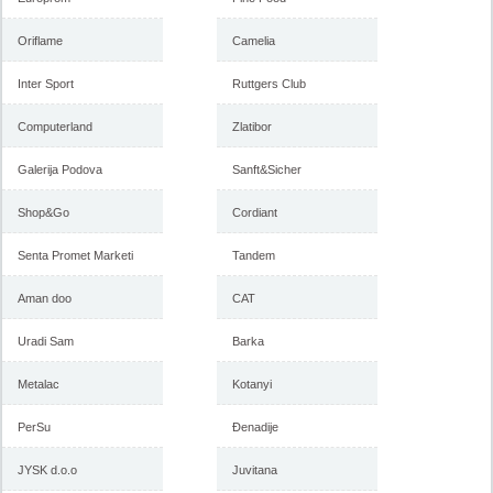
Oriflame
Camelia
Inter Sport
Ruttgers Club
Forma Ideale akcija, katalog
Forma Ideale akcija
januar 2018
nameštaja, katalog 7-31.
decembar 2017
Computerland
Zlatibor
Galerija Podova
Sanft&Sicher
-istekla akcija-
-istekla akcija-
Shop&Go
Cordiant
Senta Promet Marketi
Tandem
Aman doo
CAT
Uradi Sam
Barka
Metalac
Kotanyi
PerSu
Đenadije
Forma Ideale katalog
Forma Ideale jesenja ponuda
nameštaja, akcija 7. novembar
1-6. novembar 2017
do 6. decembar 2017
JYSK d.o.o
Juvitana