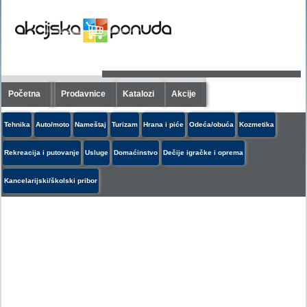
Početna
Prodavnice
Katalozi
Akcije
Tehnika
Auto/moto
Nameštaj
Turizam
Hrana i piće
Odeća/obuća
Kozmetika
Rekreacija i putovanje
Usluge
Domaćinstvo
Dečije igračke i oprema
Kancelarijski/školski pribor