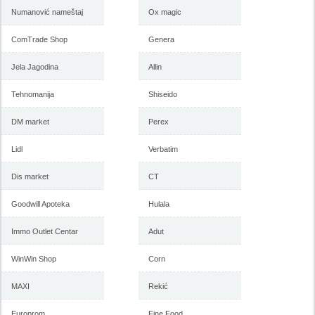
-istekla akcija-
Numanović nameštaj
Ox magic
-istekla akcija-
ComTrade Shop
Genera
Jela Jagodina
Allin
Tehnomanija
Shiseido
DM market
Perex
Lidl
Verbatim
Forma Ideale katalog mart
Forma Ideale akcija, katalog
2018
februar 2018
Dis market
CT
Goodwill Apoteka
Hulala
-istekla akcija-
Immo Outlet Centar
Adut
-istekla akcija-
WinWin Shop
Corn
MAXI
Rekić
Europrom
Fine Food