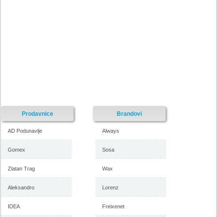
Nije pronadjena lokacija kataloga.
Forma Ideale katalog akcija
Forma Ideale katalog akcija jul
avgust 2018
2018
-istekla akcija-
-istekla akcija-
Prodavnice
Brandovi
AD Podunavlje
Always
Gomex
Sosa
Zlatan Trag
Wax
Forma Ideale katalog
Forma Ideale akcija, katalog
namestaja maj 2018
april 2018
Aleksandro
Lorenz
IDEA
Freixenet