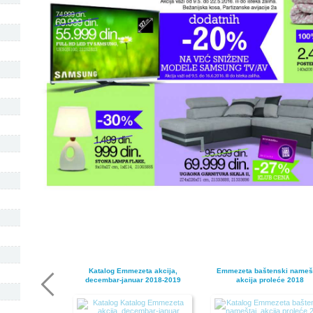
Katalog Emmezeta akcija,
Emmezeta baštenski namešt
decembar-januar 2018-2019
akcija proleće 2018