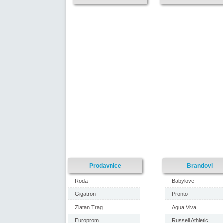
Prodavnice
Brandovi
Roda
Babylove
Gigatron
Pronto
Zlatan Trag
Aqua Viva
Europrom
Russell Athletic