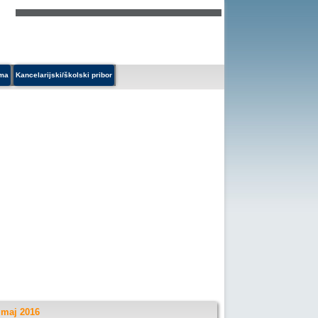
ema
Kancelarijski/školski pribor
 maj 2016