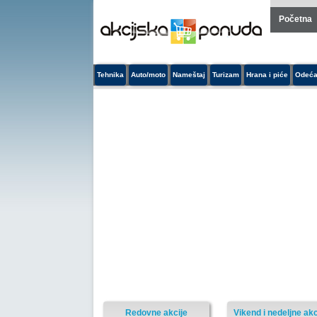
Početna
Tehnika
Auto/moto
Nameštaj
Turizam
Hrana i piće
Odeća
Redovne akcije
Vikend i nedeljne akc