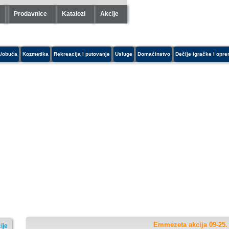
Prodavnice
Katalozi
Akcije
/obuća
Kozmetika
Rekreacija i putovanje
Usluge
Domaćinstvo
Dečije igračke i opr
Emmezeta akcija 09-25.
ije