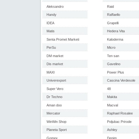
Aleksandro
Raid
Handy
Raffaello
IDEA
Grapelli
Matis
Hedera Vita
Senta Promet Marketi
Kaloderma
PerSu
Micro
DM market
Ten san
Dis market
Gavelino
MAXI
Power Plus
Univerexport
Cascina Verdesole
Super Vero
48
Dr Techno
Makita
Aman doo
Macval
Mercator
Raphael Rosalee
WinWin Shop
Poljubac Prirode
Planeta Sport
Ashley
Gomex
Denim